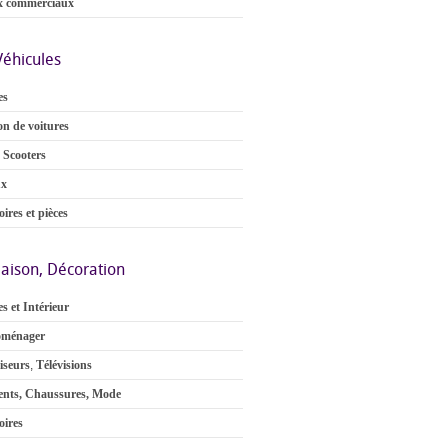
x commerciaux
Véhicules
es
on de voitures
 Scooters
ux
ires et pièces
aison, Décoration
s et Intérieur
oménager
iseurs
,
Télévisions
nts, Chaussures, Mode
oires