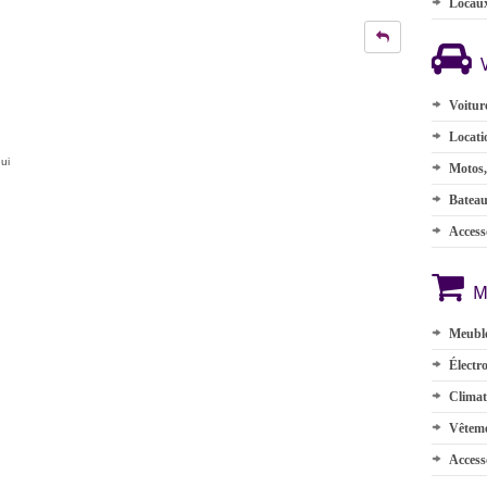
Locau
Voitur
Locati
ui
Motos,
Batea
Accesso
M
Meuble
Électr
Climat
Vêteme
Access