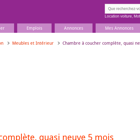
Location voiture
,
Mo
ier
Emplois
Annonces
Mes Annonces
on
Meubles et Intérieur
Chambre à coucher complète, quasi neu
Comment ç
Prenez une jolie photo du
Décrivez 
TV, Image & Son, Photo
Loisirs et sports
Sports
,
Livres
Jeux & jouets
Films, musique
complète, quasi neuve 5 mois