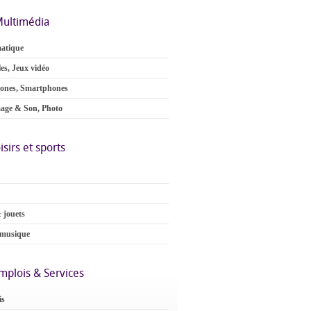
ultimédia
atique
es, Jeux vidéo
ones, Smartphones
age & Son, Photo
isirs et sports
 jouets
 musique
mplois & Services
is