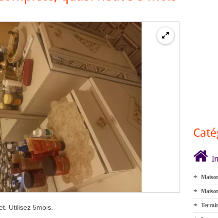
Caté
I
Maison
Maison
Terrai
. Utilisez 5mois.