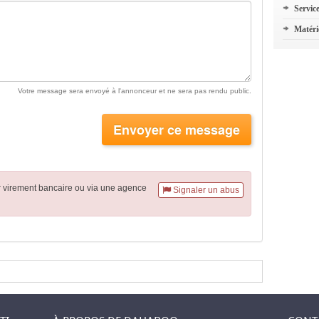
Servic
Matéri
Votre message sera envoyé à l'annonceur et ne sera pas rendu public.
Envoyer ce message
r virement
bancaire
ou via une agence
Signaler un abus