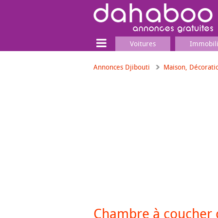
Voitures
Immobil
Annonces Djibouti
Maison, Décorati
Terrain
Locaux commerciaux
Emplois & Services
Emplois
Services
Matériel professionnel
Chambre à coucher 