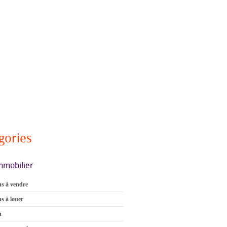
gories
mmobilier
s à vendre
s à louer
n