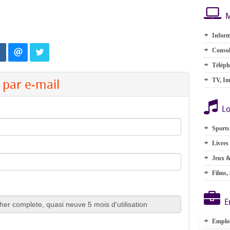
M
Inform
Consol
Téléph
par e-mail
TV, Im
Lo
Sports
Livres
Jeux &
Films,
E
Emplo