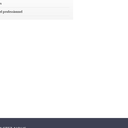
es
el professionnel