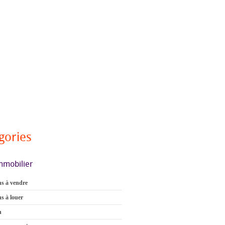
gories
mmobilier
s à vendre
s à louer
n