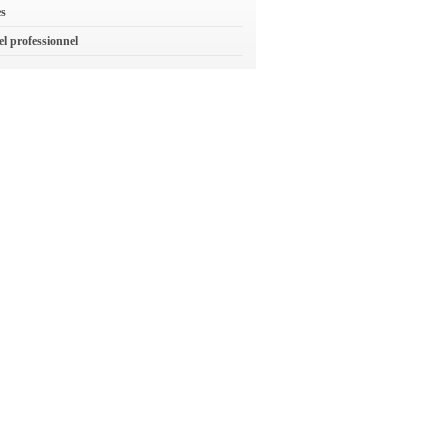
es
el professionnel