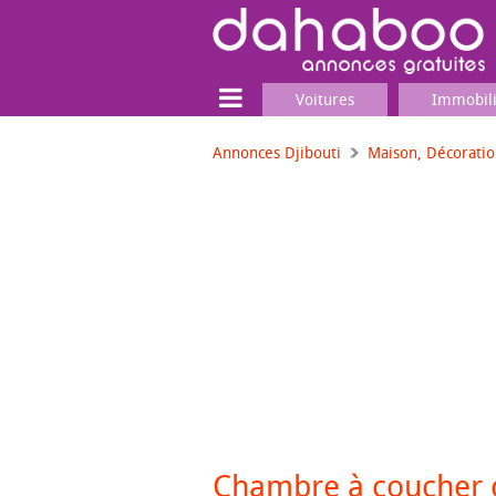
Voitures
Immobil
Annonces Djibouti
Maison, Décorati
Terrain
Locaux commerciaux
Emplois & Services
Emplois
Services
Matériel professionnel
Chambre à coucher 