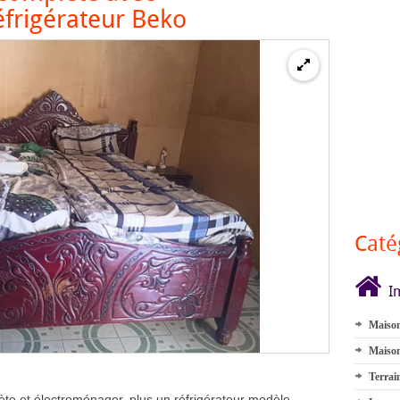
éfrigérateur Beko
Caté
I
Maison
Maison
Terrai
e et électroménager, plus un réfrigérateur modèle