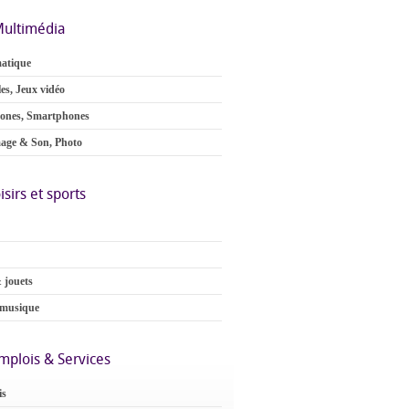
ultimédia
atique
es, Jeux vidéo
ones, Smartphones
age & Son, Photo
isirs et sports
 jouets
 musique
mplois & Services
is