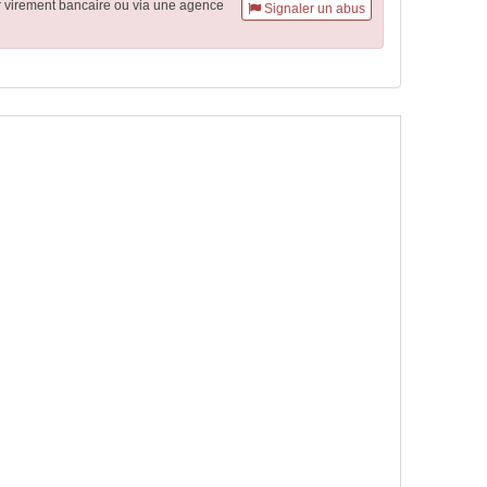
r virement
bancaire
ou via une agence
Signaler un abus