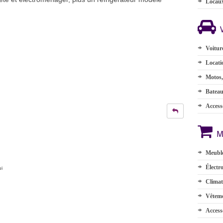
Locau
Voitur
Locati
Motos,
Batea
Accesso
M
Meuble
Électr
ui
Climat
Vêteme
Access