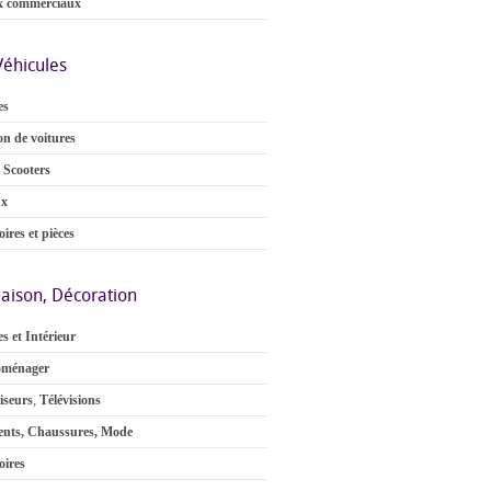
x commerciaux
Véhicules
es
on de voitures
 Scooters
ux
ires et pièces
aison, Décoration
s et Intérieur
oménager
iseurs
,
Télévisions
nts, Chaussures, Mode
oires