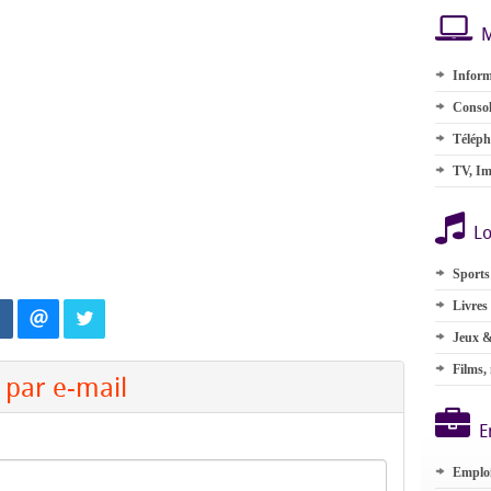
M
Inform
Consol
Téléph
TV, Im
Lo
Sports
Livres
Jeux &
Films,
par e-mail
E
Emplo