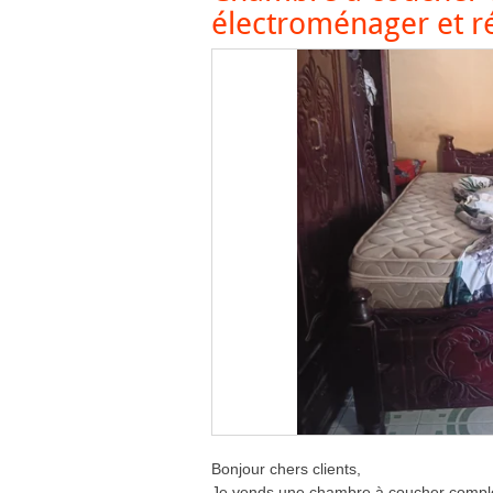
électroménager et r
Bonjour chers clients,
Je vends une chambre à coucher complèt