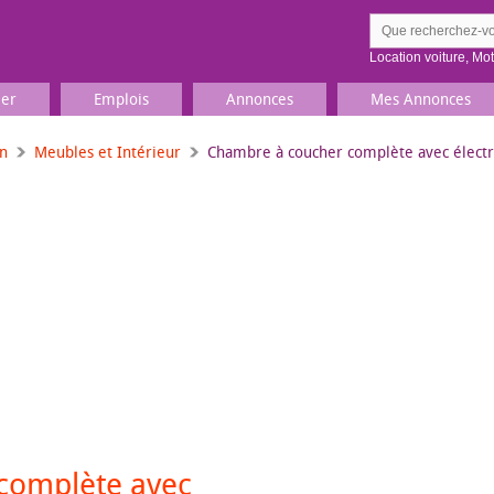
Location voiture
,
Mo
ier
Emplois
Annonces
Mes Annonces
on
Meubles et Intérieur
Chambre à coucher complète avec élect
Comment ç
Prenez une jolie photo du
Décrivez 
TV, Image & Son, Photo
Loisirs et sports
Sports
,
Livres
Jeux & jouets
Films, musique
complète avec