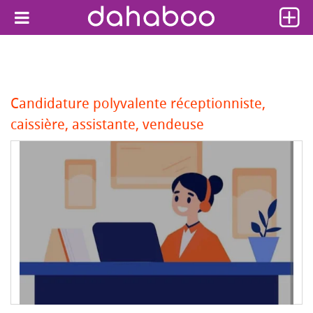
Candidature polyvalente réceptionniste,
caissière, assistante, vendeuse