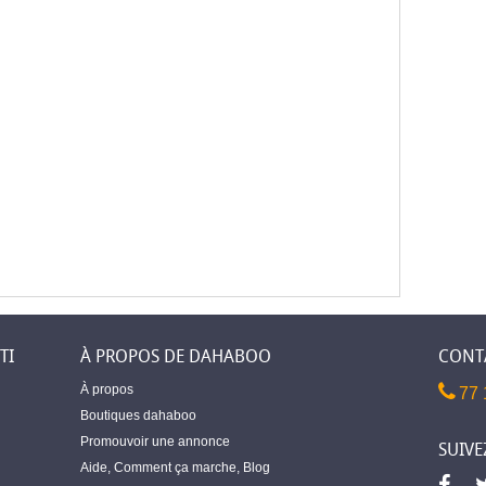
TI
À PROPOS DE DAHABOO
CONT
À propos
77 
Boutiques dahaboo
Promouvoir une annonce
SUIVE
Aide
,
Comment ça marche
,
Blog