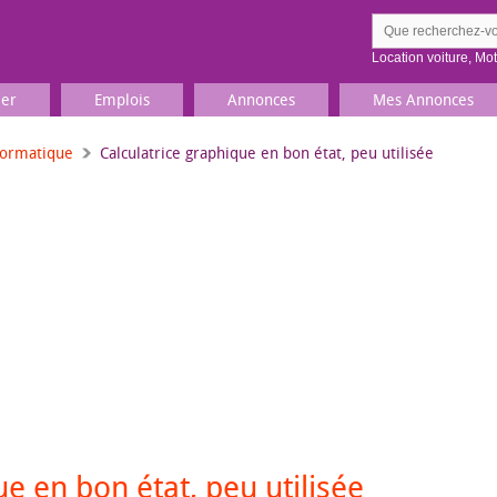
Location voiture
,
Mo
ier
Emplois
Annonces
Mes Annonces
formatique
Calculatrice graphique en bon état, peu utilisée
Comment ç
Prenez une jolie photo du
Décrivez 
TV, Image & Son, Photo
Loisirs et sports
Sports
,
Livres
Jeux & jouets
Films, musique
e en bon état, peu utilisée