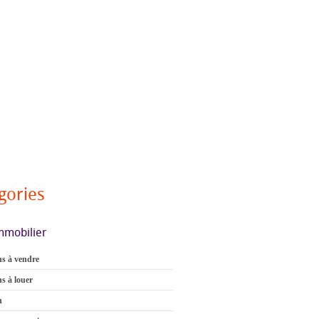
gories
mmobilier
s à vendre
s à louer
n