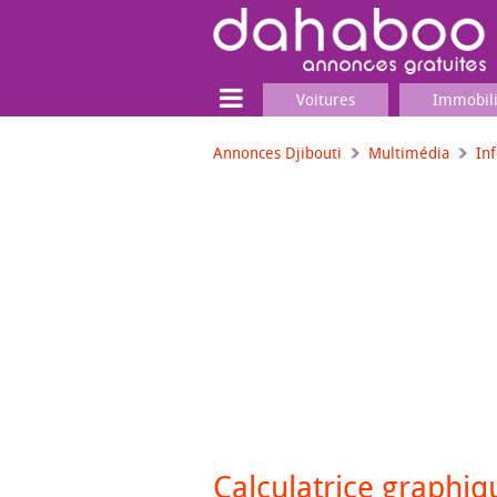
Voitures
Immobil
Annonces Djibouti
Multimédia
In
Terrain
Locaux commerciaux
Emplois & Services
Emplois
Services
Matériel professionnel
Calculatrice graphiqu