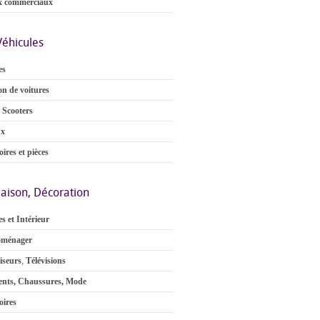
x commerciaux
Véhicules
es
on de voitures
 Scooters
ux
ires et pièces
aison, Décoration
s et Intérieur
oménager
iseurs
,
Télévisions
nts, Chaussures, Mode
oires