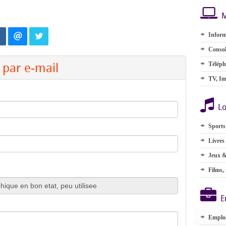
M
Inform
Consol
par e-mail
Téléph
TV, Im
Lo
Sports
Livres
Jeux &
Films,
E
Emplo