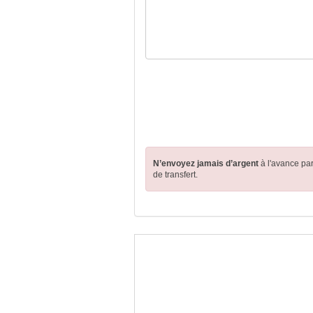
N’envoyez jamais d’argent
à l'avance pa
de transfert.