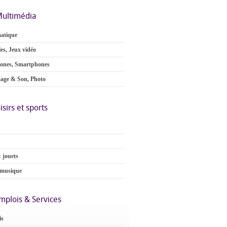
ultimédia
atique
es, Jeux vidéo
ones, Smartphones
age & Son, Photo
isirs et sports
 jouets
 musique
mplois & Services
is