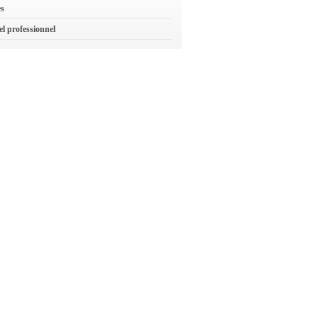
es
el professionnel