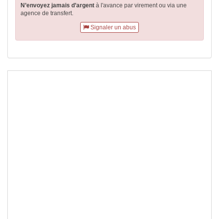
N’envoyez jamais d’argent
à l'avance par virement
ou via une
agence de transfert.
Signaler un abus