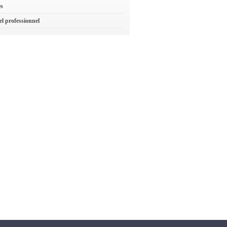
es
el professionnel