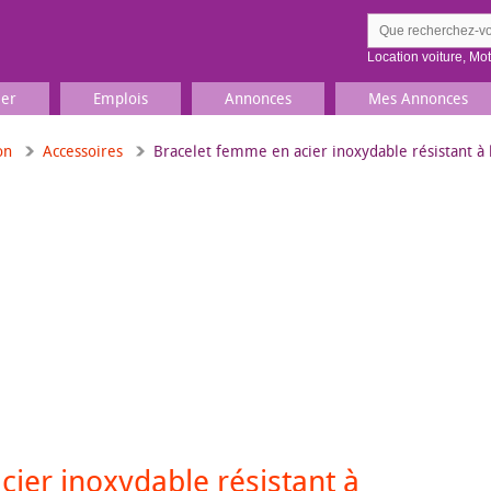
Location voiture
,
Mo
ier
Emplois
Annonces
Mes Annonces
on
Accessoires
Bracelet femme en acier inoxydable résistant à l
Comment ç
Prenez une jolie photo du
Décrivez 
TV, Image & Son, Photo
Loisirs et sports
Sports
,
Livres
Jeux & jouets
Films, musique
ier inoxydable résistant à