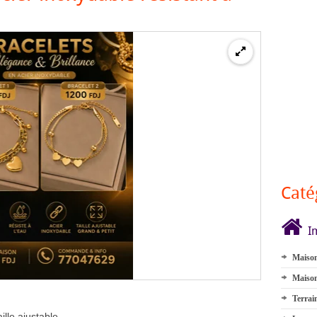
Caté
I
Maison
Maison
Terrai
ille ajustable.