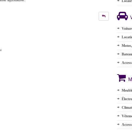
Locau
Voitur
Locati
Motos,
ui
Batea
Accesso
M
Meuble
Électr
Climat
Vêteme
Access