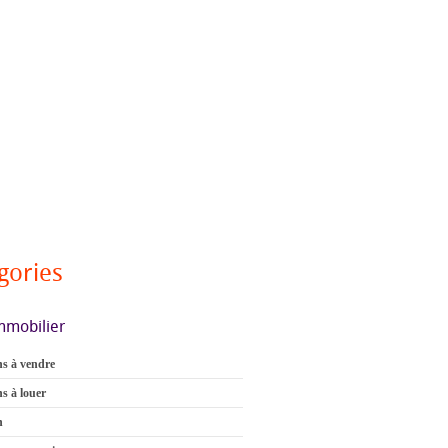
gories
mmobilier
s à vendre
s à louer
n