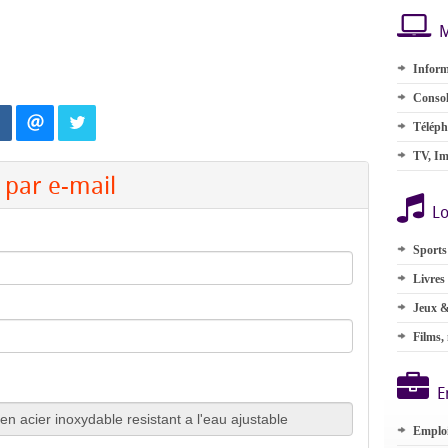
M
Inform
Consol
Téléph
TV, Im
par e-mail
Lo
Sports
Livres
Jeux &
Films,
E
Emplo