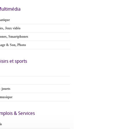
ultimédia
atique
es, Jeux vidéo
ones, Smartphones
age & Son, Photo
isirs et sports
 jouets
 musique
mplois & Services
is