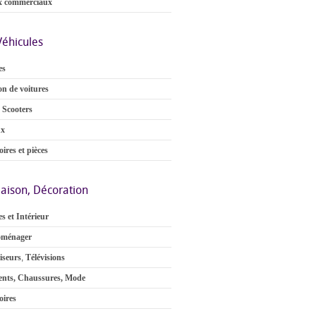
x commerciaux
Véhicules
es
on de voitures
 Scooters
ux
ires et pièces
aison, Décoration
s et Intérieur
oménager
iseurs
,
Télévisions
nts, Chaussures, Mode
oires