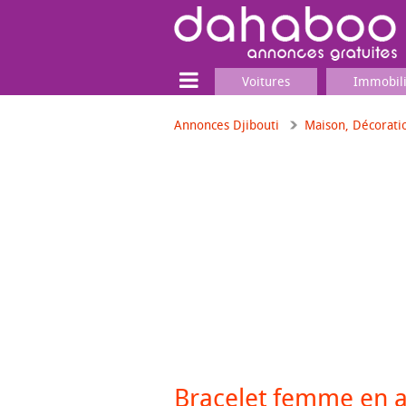
Voitures
Immobil
Annonces Djibouti
Maison, Décorati
Terrain
Locaux commerciaux
Emplois & Services
Emplois
Services
Matériel professionnel
Bracelet femme en ac