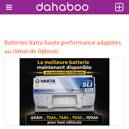
Batteries Varta haute performance adaptées
au climat de Djibouti