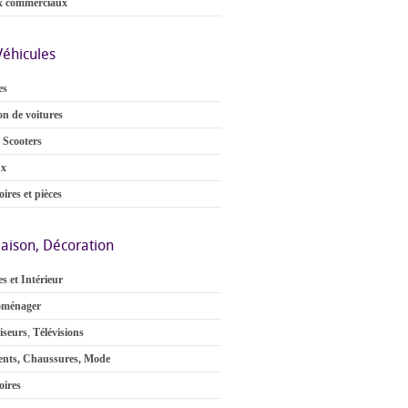
x commerciaux
Véhicules
es
on de voitures
 Scooters
ux
ires et pièces
aison, Décoration
s et Intérieur
oménager
iseurs
,
Télévisions
nts, Chaussures, Mode
oires