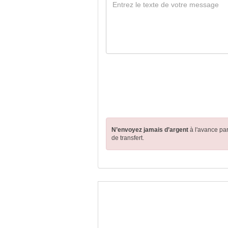
N’envoyez jamais d’argent
à l'avance pa
de transfert.