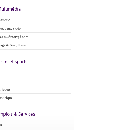
ultimédia
atique
es, Jeux vidéo
ones, Smartphones
age & Son, Photo
isirs et sports
 jouets
 musique
mplois & Services
is