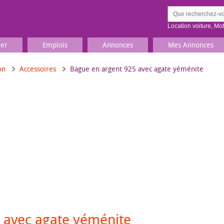
Location voiture
,
Mo
ier
Emplois
Annonces
Mes Annonces
on
Accessoires
Bague en argent 925 avec agate yéménite
Comment ç
Prenez une jolie photo du
Décrivez 
TV, Image & Son, Photo
Loisirs et sports
Sports
,
Livres
Jeux & jouets
Films, musique
 avec agate yéménite