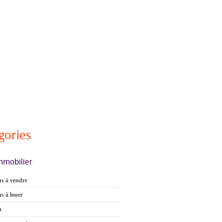
gories
mmobilier
s à vendre
s à louer
n