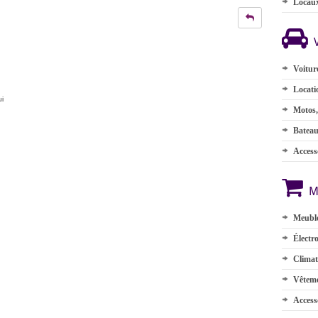
Locau
Voitur
Locati
ui
Motos,
Batea
Accesso
M
Meuble
Électr
Climat
Vêteme
Access