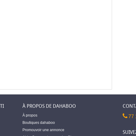
TI
À PROPOS DE DAHABOO
CONT
À propos
77 
Boutiques dahaboo
Promouvoir une annonce
SUIVE