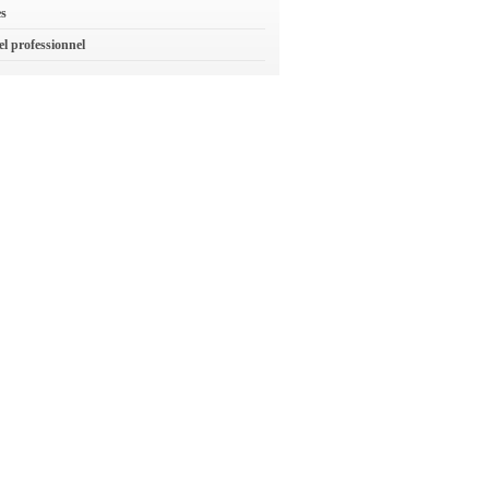
es
el professionnel