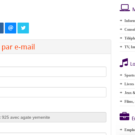
M
Inform
Consol
Téléph
par e-mail
TV, Im
Lo
Sports
Livres
Jeux &
Films,
E
Emplo