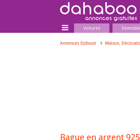
Voitures
Immobil
Annonces Djibouti
Maison, Décorati
Terrain
Locaux commerciaux
Emplois & Services
Emplois
Services
Matériel professionnel
Bague en argent 925