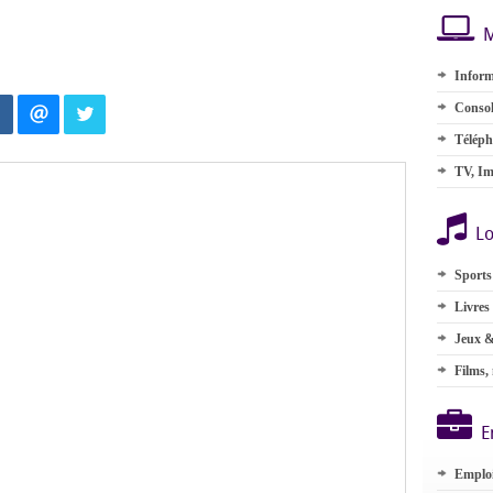
M
Inform
Consol
Téléph
TV, Im
Lo
Sports
Livres
Jeux &
Films,
E
Emplo