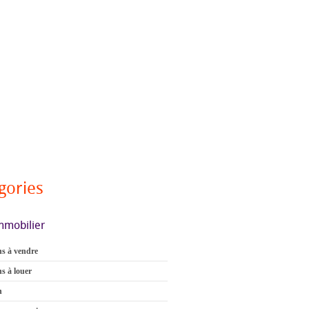
gories
mmobilier
s à vendre
s à louer
n