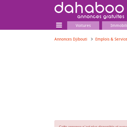
Voitures
Immobil
Annonces Djibouti
Emplois & Servic
Terrain
Locaux commerciaux
Emplois & Services
Emplois
Services
Matériel professionnel