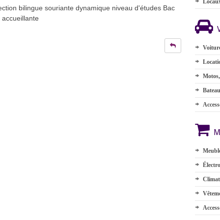
Locau
ection bilingue souriante dynamique niveau d'études Bac
 accueillante
Voitur
Locati
Motos,
Batea
Accesso
M
Meuble
Électr
Climat
Vêteme
Access