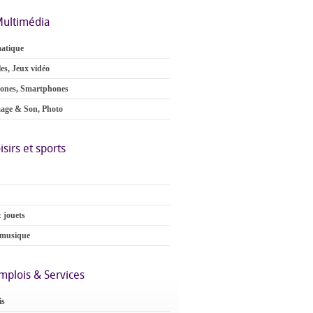
ultimédia
atique
es, Jeux vidéo
ones, Smartphones
age & Son, Photo
isirs et sports
 jouets
 musique
mplois & Services
is