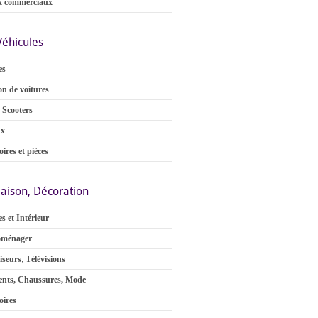
x commerciaux
Véhicules
es
on de voitures
 Scooters
ux
ires et pièces
aison, Décoration
s et Intérieur
oménager
iseurs
,
Télévisions
nts, Chaussures, Mode
oires