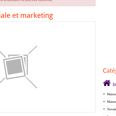
ne proposition ne peut être transmise.
ale et marketing
Caté
I
Maison
Maison
Terrai