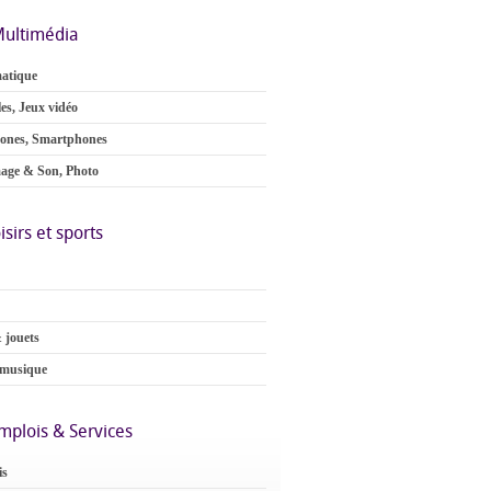
ultimédia
atique
es, Jeux vidéo
ones, Smartphones
age & Son, Photo
isirs et sports
 jouets
 musique
mplois & Services
is