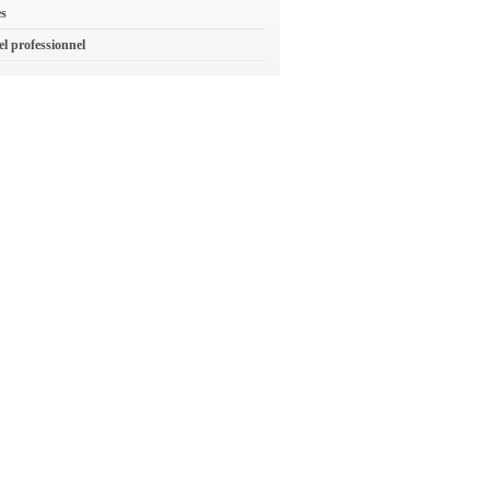
es
el professionnel