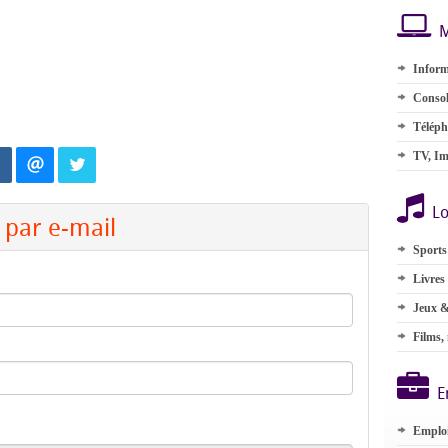
M
Inform
Consol
Téléph
TV, Im
Lo
par e-mail
Sports
Livres
Jeux &
Films,
E
Emplo