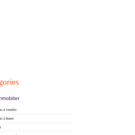
gories
mmobilier
s à vendre
s à louer
n