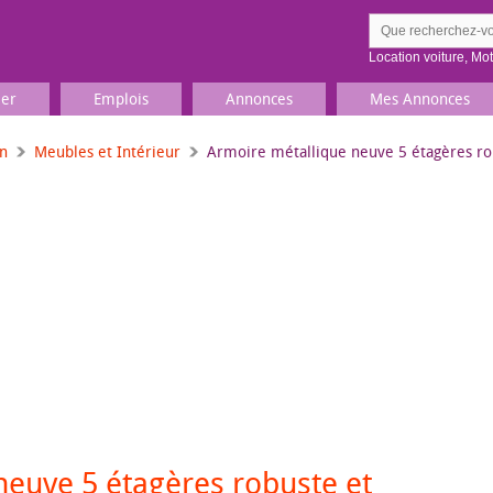
Location voiture
,
Mo
ier
Emplois
Annonces
Mes Annonces
on
Meubles et Intérieur
Armoire métallique neuve 5 étagères ro
Comment ç
Prenez une jolie photo du
Décrivez 
TV, Image & Son, Photo
Loisirs et sports
Sports
,
Livres
Jeux & jouets
Films, musique
neuve 5 étagères robuste et