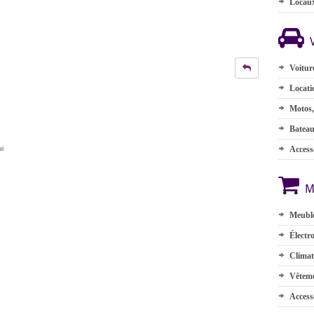
Locau
Voitur
Locati
Motos,
Batea
ui
Accesso
M
Meuble
Électr
Climat
Vêteme
Access