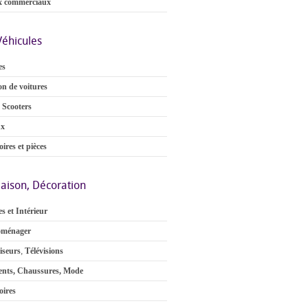
x commerciaux
Véhicules
es
on de voitures
 Scooters
ux
ires et pièces
aison, Décoration
s et Intérieur
oménager
iseurs
,
Télévisions
nts, Chaussures, Mode
oires