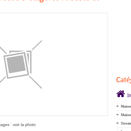
Caté
I
Maison
Maison
Terrai
ages : voir la photo