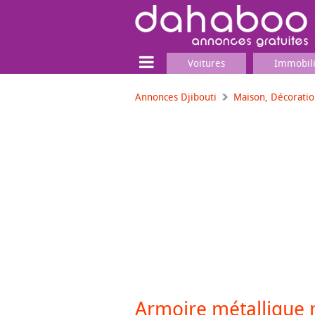
Voitures
Immobil
Annonces Djibouti
Maison, Décorati
Terrain
Locaux commerciaux
Emplois & Services
Emplois
Services
Matériel professionnel
Armoire métallique 