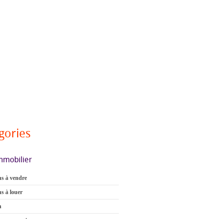
gories
mmobilier
s à vendre
s à louer
n