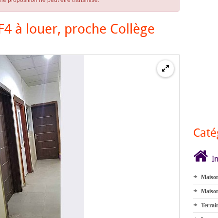
ne proposition ne peut être transmise.
4 à louer, proche Collège
Caté
I
Maison
Maison
Terrai