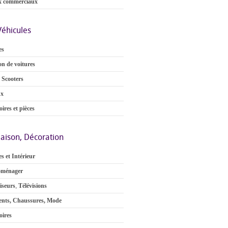
x commerciaux
Véhicules
es
on de voitures
 Scooters
ux
ires et pièces
aison, Décoration
s et Intérieur
oménager
iseurs
,
Télévisions
nts, Chaussures, Mode
oires