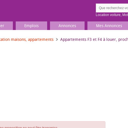
Location voiture
,
Mo
ier
Emplois
Annonces
Mes Annonces
cation maisons, appartements
Appartements F3 et F4 à louer, proc
Comment ç
Prenez une jolie photo du
Décrivez 
TV, Image & Son, Photo
Loisirs et sports
Sports
,
Livres
Jeux & jouets
Films, musique