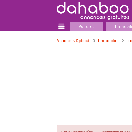
Voitures
Immobil
Annonces Djibouti
Immobilier
Lo
Terrain
Locaux commerciaux
Emplois & Services
Emplois
Services
Matériel professionnel