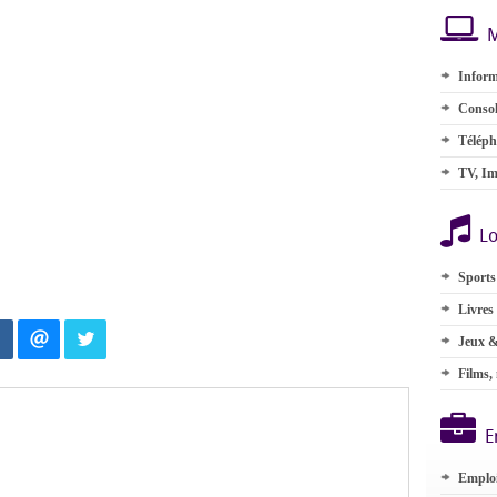
M
Inform
Consol
Téléph
TV, Im
Lo
Sports
Livres
Jeux &
Films,
E
Emplo