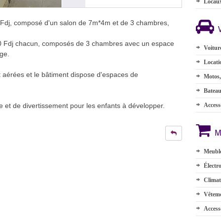
Locau
 Fdj, composé d'un salon de 7m*4m et de 3 chambres,
00 Fdj chacun, composés de 3 chambres avec un espace
Voitur
ge.
Locati
 aérées et le bâtiment dispose d'espaces de
Motos,
Batea
et de divertissement pour les enfants à développer.
Accesso
M
Meuble
Électr
Climat
Vêteme
Access