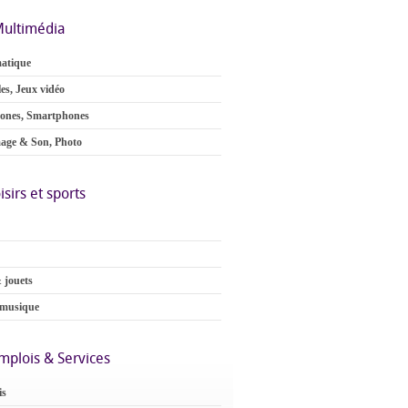
ultimédia
atique
es, Jeux vidéo
ones, Smartphones
age & Son, Photo
isirs et sports
 jouets
 musique
mplois & Services
is