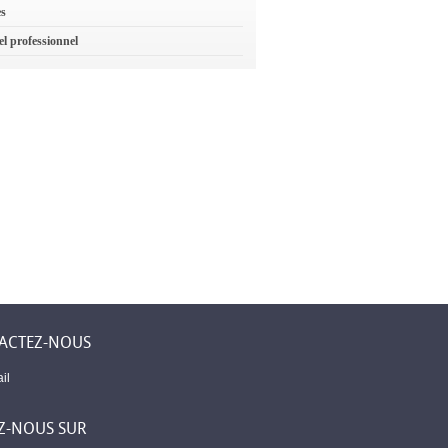
es
el professionnel
ACTEZ-NOUS
il
Z-NOUS SUR