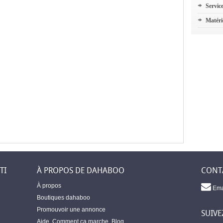
Servic
Matéri
TI
À PROPOS DE DAHABOO
CONT
À propos
Ema
Boutiques dahaboo
Promouvoir une annonce
SUIVE
Aide
,
Comment ça marche
,
Blog