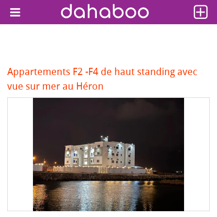
Appartements F2 -F4 de haut standing avec
vue sur mer au Héron