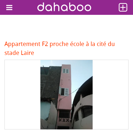
Appartement F2 proche école à la cité du
stade Laire