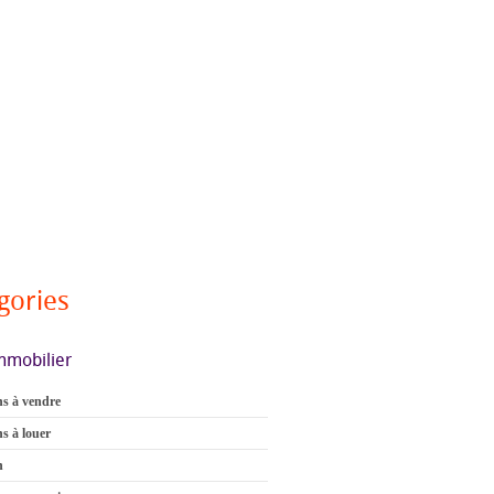
gories
mmobilier
s à vendre
s à louer
n