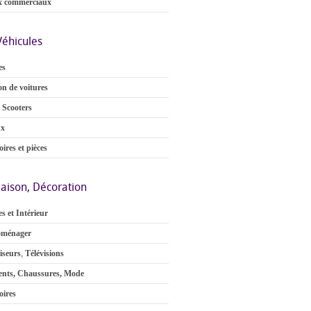
x commerciaux
Véhicules
es
on de voitures
 Scooters
ux
ires et pièces
aison, Décoration
s et Intérieur
oménager
iseurs
,
Télévisions
nts, Chaussures, Mode
oires