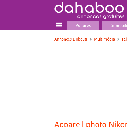
Voitures
Immobil
Annonces Djibouti
Multimédia
Té
Terrain
Locaux commerciaux
Emplois & Services
Emplois
Services
Matériel professionnel
Appareil photo Niko