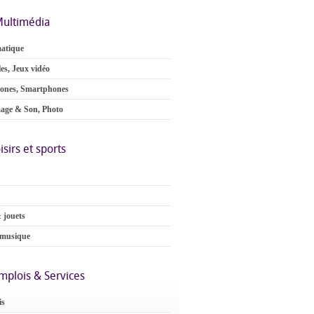
ultimédia
atique
es, Jeux vidéo
ones, Smartphones
age & Son, Photo
isirs et sports
 jouets
 musique
mplois & Services
is