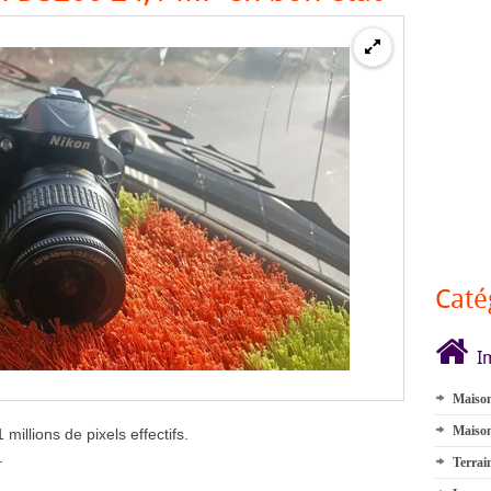
Caté
I
Maison
Maison
illions de pixels effectifs.
.
Terrai