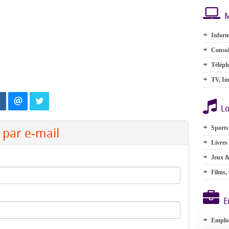
M
Inform
Consol
Téléph
TV, Im
Lo
Sports
par e-mail
Livres
Jeux &
Films,
E
Emplo