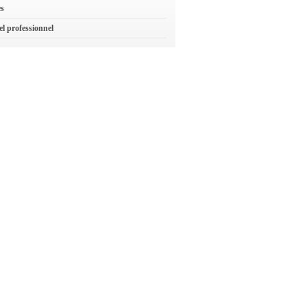
es
el professionnel