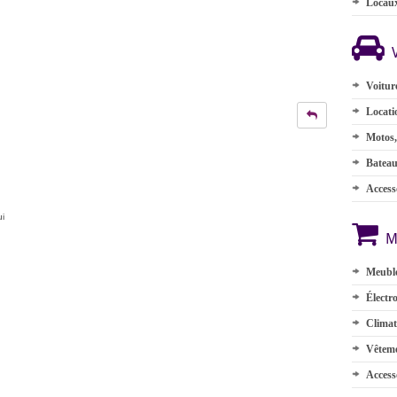
Locau
Voitur
Locati
Motos,
Batea
Accesso
ui
M
Meuble
Électr
Climat
Vêteme
Access