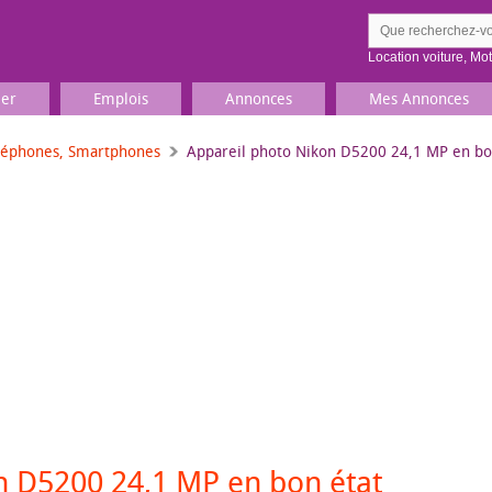
Location voiture
,
Mo
ier
Emplois
Annonces
Mes Annonces
léphones, Smartphones
Appareil photo Nikon D5200 24,1 MP en bo
Comment ç
Prenez une jolie photo du
Décrivez 
TV, Image & Son, Photo
Loisirs et sports
Sports
,
Livres
Jeux & jouets
Films, musique
n D5200 24,1 MP en bon état