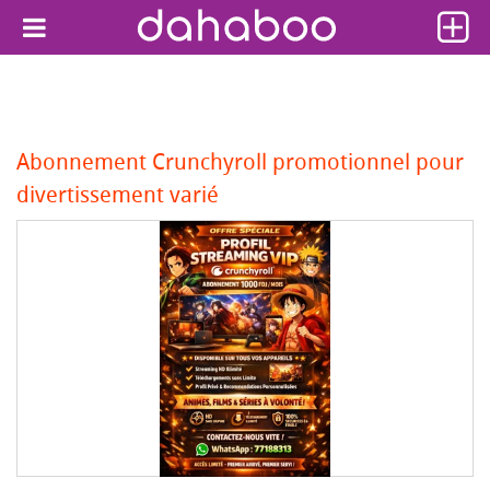
Abonnement Crunchyroll promotionnel pour
divertissement varié