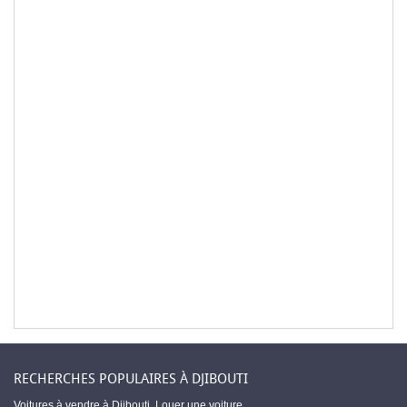
RECHERCHES POPULAIRES À DJIBOUTI
Voitures à vendre à Djibouti
,
Louer une voiture