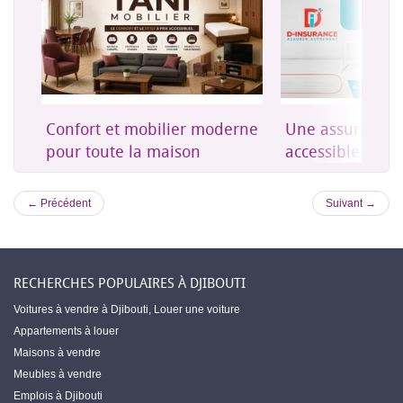
on
Confort et mobilier moderne
Une assurance 
es
pour toute la maison
accessible à Dji
← Précédent
Suivant →
RECHERCHES POPULAIRES À DJIBOUTI
Voitures à vendre à Djibouti
,
Louer une voiture
Appartements à louer
Maisons à vendre
Meubles à vendre
Emplois à Djibouti