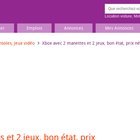
Location voiture
,
Mo
ier
Emplois
Annonces
Mes Annonces
nsoles, Jeux vidéo
Xbox avec 2 manettes et 2 jeux, bon état, prix n
Comment ç
Prenez une jolie photo du
Décrivez 
TV, Image & Son, Photo
Loisirs et sports
Sports
,
Livres
Jeux & jouets
Films, musique
 et 2 jeux, bon état, prix