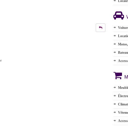
Locau
Voitur
Locati
Motos,
Batea
ui
Accesso
M
Meuble
Électr
Climat
Vêteme
Access