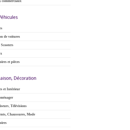
x commerciaux
Véhicules
es
on de voitures
 Scooters
ux
ires et pièces
aison, Décoration
s et Intérieur
oménager
iseurs
,
Télévisions
nts, Chaussures, Mode
oires