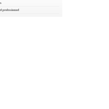
es
el professionnel