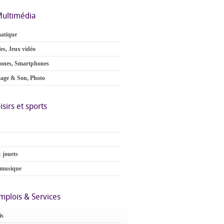
ultimédia
atique
es, Jeux vidéo
ones, Smartphones
age & Son, Photo
isirs et sports
 jouets
 musique
mplois & Services
is