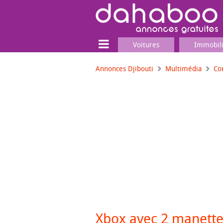
Voitures
Immobil
Annonces Djibouti
Multimédia
Co
Terrain
Locaux commerciaux
Emplois & Services
Emplois
Services
Matériel professionnel
Xbox avec 2 manettes