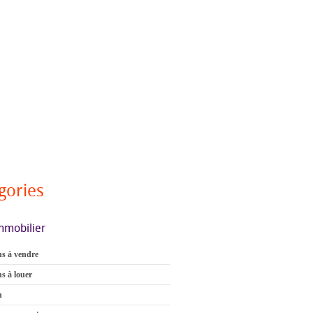
gories
mmobilier
s à vendre
s à louer
n