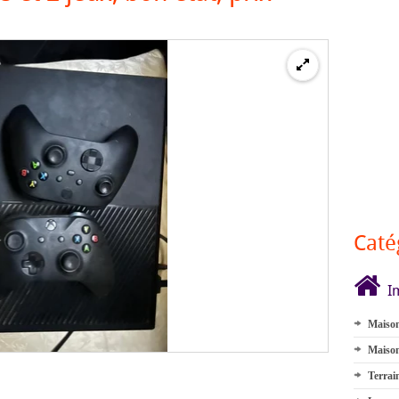
Caté
I
Maison
Maison
Terrai