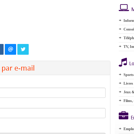
M
Inform
Consol
Téléph
TV, Im
Lo
par e-mail
Sports
Livres
Jeux &
Films,
E
Emplo