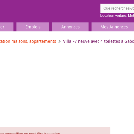
Location voiture
,
Mo
ier
Emplois
Annonces
Mes Annonces
cation maisons, appartements
Villa F7 neuve avec 4 toilettes à Gab
Comment ç
Prenez une jolie photo du
Décrivez 
TV, Image & Son, Photo
Loisirs et sports
Sports
,
Livres
Jeux & jouets
Films, musique