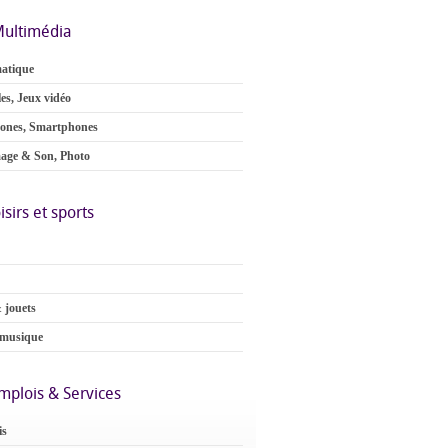
ultimédia
atique
es, Jeux vidéo
ones, Smartphones
age & Son, Photo
isirs et sports
 jouets
 musique
mplois & Services
is