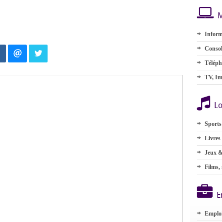
M
Inform
Consol
Téléph
TV, Im
Lo
Sports
Livres
Jeux &
Films,
E
Emplo