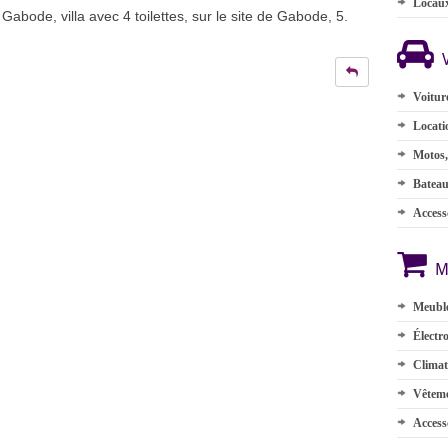
Locau
de Gabode, villa avec 4 toilettes, sur le site de Gabode, 5.
Voitur
Locati
Motos,
Batea
Accesso
M
Meuble
Électr
Climat
Vêteme
Access