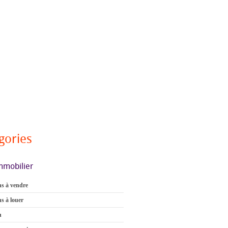
gories
mmobilier
s à vendre
s à louer
n