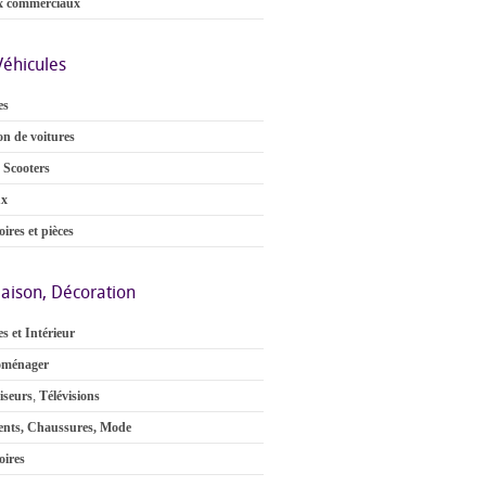
x commerciaux
Véhicules
es
on de voitures
 Scooters
ux
ires et pièces
aison, Décoration
s et Intérieur
oménager
iseurs
,
Télévisions
nts, Chaussures, Mode
oires