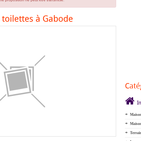
ne proposition ne peut être transmise.
4 toilettes à Gabode
Caté
I
Maison
Maison
Terrai