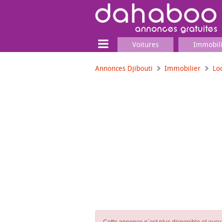
Voitures
Immobil
Annonces Djibouti
Immobilier
Lo
Terrain
Locaux commerciaux
Emplois & Services
Emplois
Services
Matériel professionnel