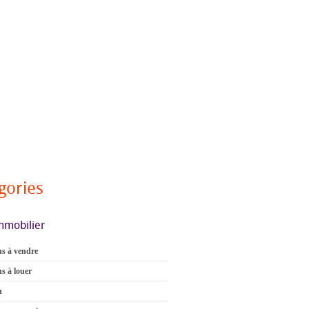
gories
mmobilier
s à vendre
s à louer
n