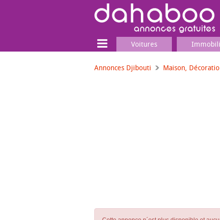
Voitures
Immobil
Annonces Djibouti
Maison, Décorati
Terrain
Locaux commerciaux
Emplois & Services
Emplois
Services
Matériel professionnel