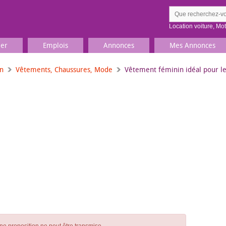
Location voiture
,
Mo
ier
Emplois
Annonces
Mes Annonces
on
Vêtements, Chaussures, Mode
Vêtement féminin idéal pour le 
Comment ç
Prenez une jolie photo du
Décrivez 
TV, Image & Son, Photo
Loisirs et sports
Sports
,
Livres
Jeux & jouets
Films, musique