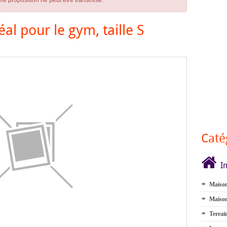
ne proposition ne peut être transmise.
al pour le gym, taille S
Caté
I
Maison
Maison
Terrai