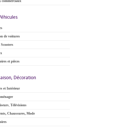
x commerciaux
Véhicules
es
on de voitures
 Scooters
ux
ires et pièces
aison, Décoration
s et Intérieur
oménager
iseurs
,
Télévisions
nts, Chaussures, Mode
oires