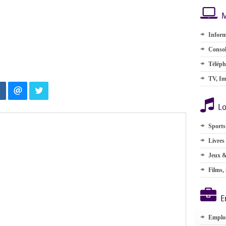
M
Inform
Consol
Téléph
TV, Im
Lo
Sports
Livres
Jeux &
Films,
E
Emplo