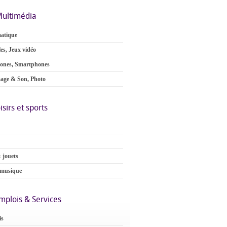
ultimédia
atique
es, Jeux vidéo
ones, Smartphones
age & Son, Photo
isirs et sports
 jouets
 musique
mplois & Services
is