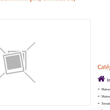
Caté
I
Maison
Maison
Terrai