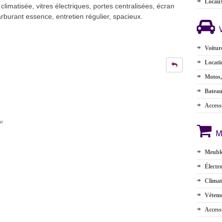
Locau
climatisée, vitres électriques, portes centralisées, écran
arburant essence, entretien régulier, spacieux.
Voitur
Locati
Motos,
Batea
Accesso
ui
M
Meuble
Électr
Climat
Vêteme
Access