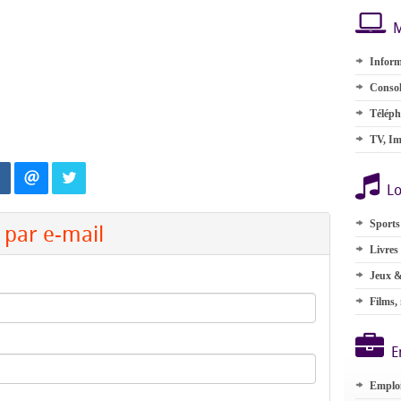
M
Inform
Consol
Téléph
TV, Im
Lo
Sports
par e-mail
Livres
Jeux &
Films,
E
Emplo