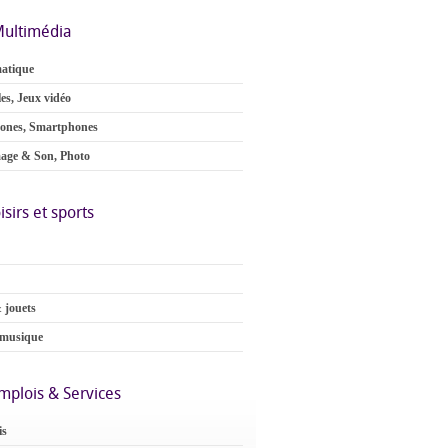
ultimédia
atique
es, Jeux vidéo
ones, Smartphones
age & Son, Photo
isirs et sports
 jouets
 musique
mplois & Services
is