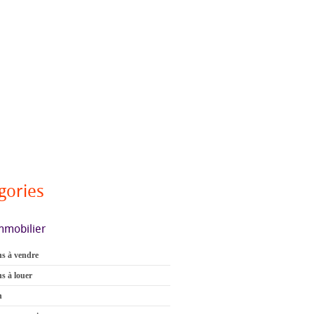
gories
mmobilier
s à vendre
s à louer
n