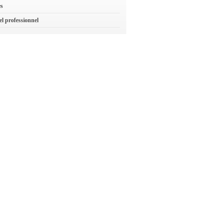
es
el professionnel