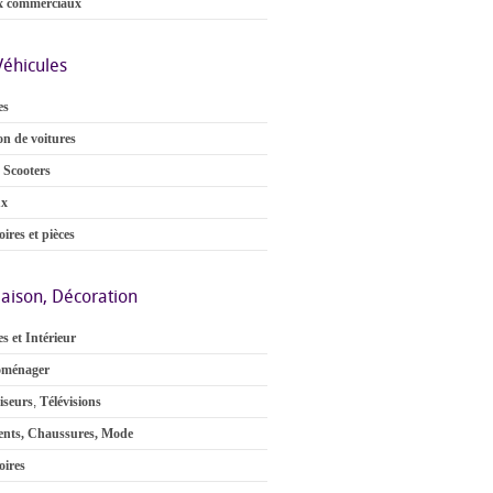
x commerciaux
Véhicules
es
on de voitures
 Scooters
ux
ires et pièces
aison, Décoration
s et Intérieur
oménager
iseurs
,
Télévisions
nts, Chaussures, Mode
oires