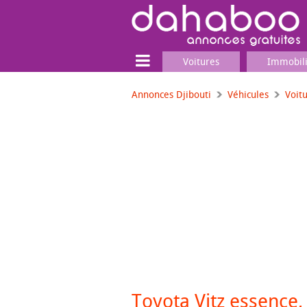
Voitures
Immobil
Annonces Djibouti
Véhicules
Voit
Terrain
Locaux commerciaux
Emplois & Services
Emplois
Services
Matériel professionnel
Toyota Vitz essence,