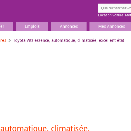
Location voiture
,
Mo
ier
Emplois
Annonces
Mes Annonces
ures
Toyota Vitz essence, automatique, climatisée, excellent état
Comment ç
Prenez une jolie photo du
Décrivez 
TV, Image & Son, Photo
Loisirs et sports
Sports
,
Livres
Jeux & jouets
Films, musique
 automatique, climatisée,