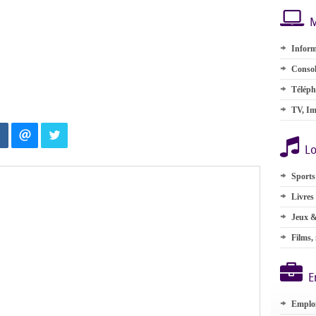
M
Inform
Consol
Téléph
TV, Im
Lo
Sports
Livres
Jeux &
Films,
E
Emplo