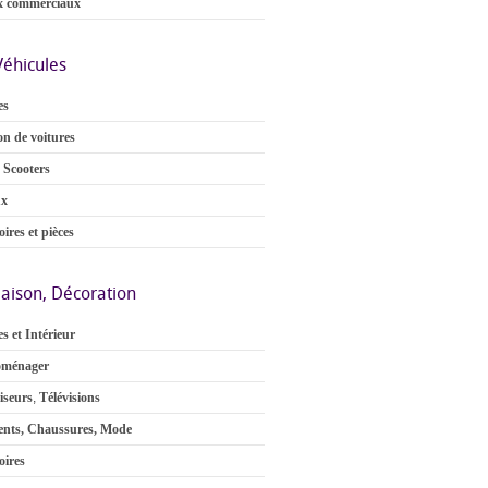
x commerciaux
Véhicules
es
on de voitures
 Scooters
ux
ires et pièces
aison, Décoration
s et Intérieur
oménager
iseurs
,
Télévisions
nts, Chaussures, Mode
oires