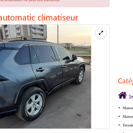
ne proposition ne peut être transmise.
utomatic climatiseur
Caté
I
Maison
Maison
Terrai