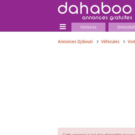
Voitures
Immobil
Annonces Djibouti
Véhicules
Voi
Terrain
Locaux commerciaux
Emplois & Services
Emplois
Services
Matériel professionnel