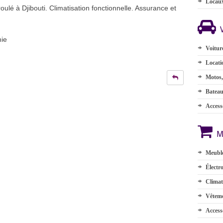
Locau
ulé à Djibouti. Climatisation fonctionnelle. Assurance et
ie
Voitur
Locati
Motos,
Batea
Accesso
M
Meuble
Électr
Climat
Vêteme
Access