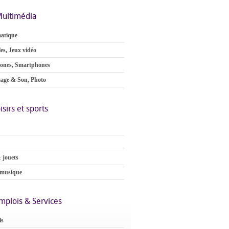
ultimédia
atique
es, Jeux vidéo
ones, Smartphones
age & Son, Photo
isirs et sports
 jouets
 musique
mplois & Services
is