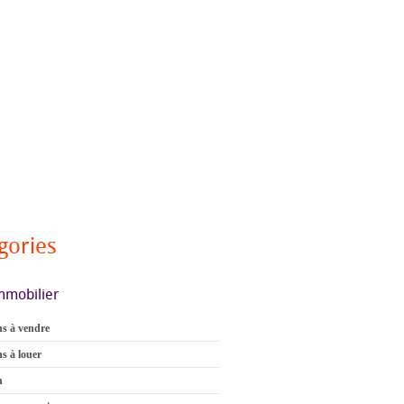
gories
mmobilier
s à vendre
s à louer
n