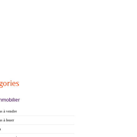
gories
mmobilier
s à vendre
s à louer
n