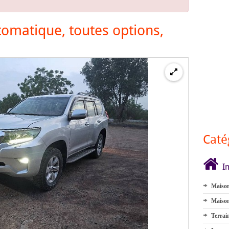
omatique, toutes options,
Caté
I
Maison
Maison
Terrai