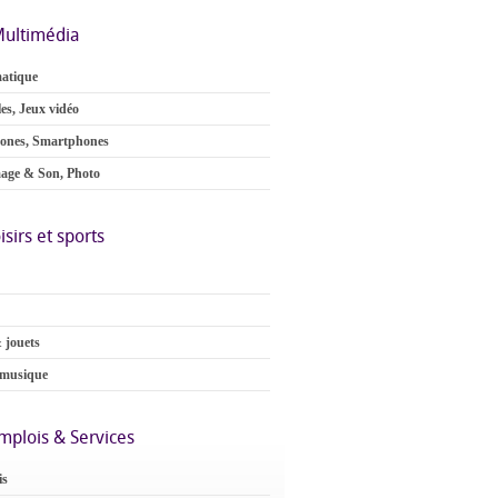
ultimédia
atique
es, Jeux vidéo
ones, Smartphones
age & Son, Photo
isirs et sports
 jouets
 musique
mplois & Services
is