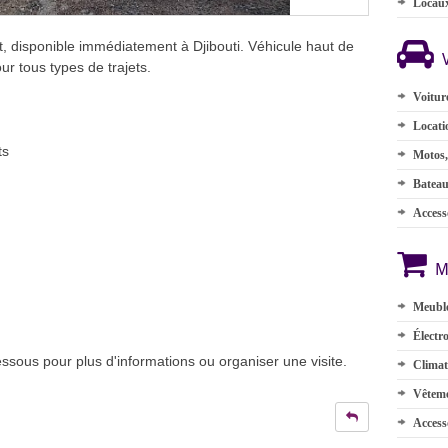
Locau
t, disponible immédiatement à Djibouti. Véhicule haut de
ur tous types de trajets.
Voitur
Locati
ts
Motos,
Batea
Accesso
M
Meuble
Électr
sous pour plus d'informations ou organiser une visite.
Climat
Vêteme
Access