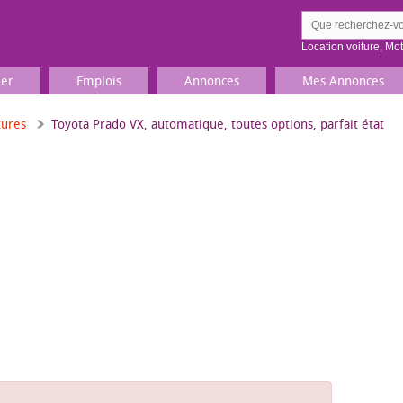
Location voiture
,
Mo
ier
Emplois
Annonces
Mes Annonces
tures
Toyota Prado VX, automatique, toutes options, parfait état
Comment ç
Prenez une jolie photo du
Décrivez 
TV, Image & Son, Photo
Loisirs et sports
Sports
,
Livres
Jeux & jouets
Films, musique