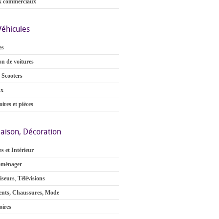
x commerciaux
Véhicules
es
on de voitures
 Scooters
ux
ires et pièces
aison, Décoration
s et Intérieur
oménager
iseurs
,
Télévisions
nts, Chaussures, Mode
oires