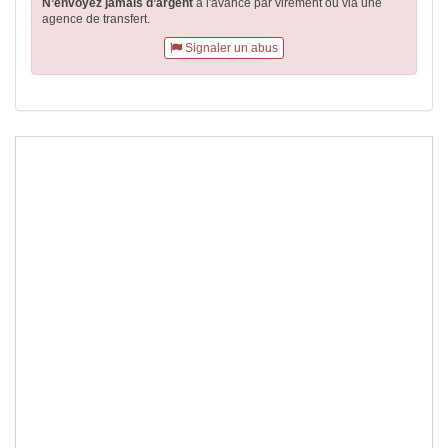
N’envoyez jamais d’argent
à l'avance par virement
ou via une
agence de transfert.
Signaler un abus