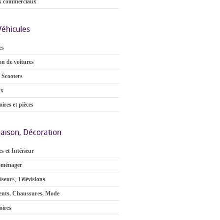
x commerciaux
Véhicules
es
on de voitures
 Scooters
ux
ires et pièces
aison, Décoration
s et Intérieur
oménager
iseurs
,
Télévisions
nts, Chaussures, Mode
oires