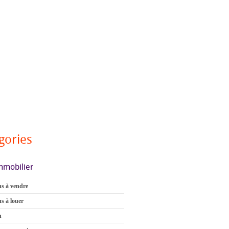
gories
mmobilier
s à vendre
s à louer
n