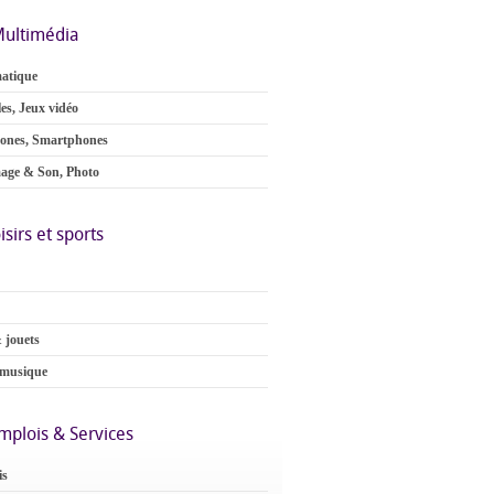
ultimédia
atique
es, Jeux vidéo
ones, Smartphones
age & Son, Photo
isirs et sports
 jouets
 musique
mplois & Services
is