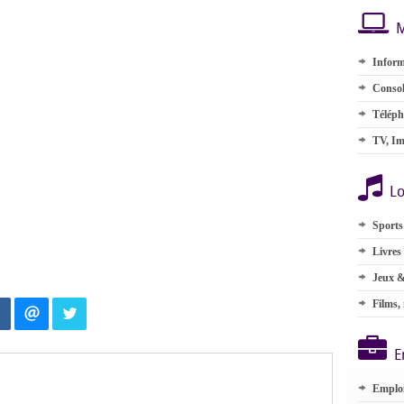
M
Inform
Consol
Téléph
TV, Im
Lo
Sports
Livres
Jeux &
Films,
E
Emplo