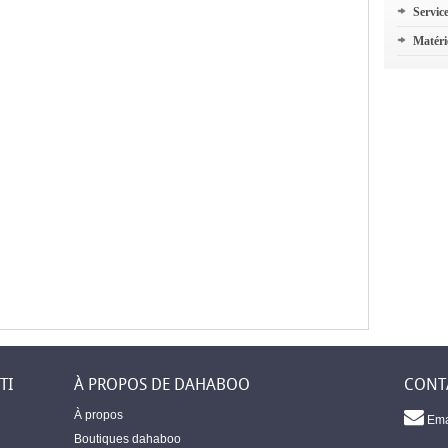
Servic
Matéri
TI
À PROPOS DE DAHABOO
CONT
À propos
Ema
Boutiques dahaboo