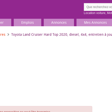
Location voiture
,
Mo
ier
Emplois
Annonces
Mes Annonces
ures
Toyota Land Cruiser Hard Top 2020, diesel, 4x4, entretien à jo
Comment ç
Prenez une jolie photo du
Décrivez 
TV, Image & Son, Photo
Loisirs et sports
Sports
,
Livres
Jeux & jouets
Films, musique