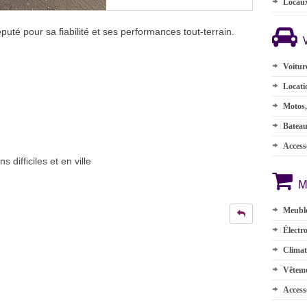
Locau
té pour sa fiabilité et ses performances tout-terrain.
Voitur
Locati
Motos,
Batea
Accesso
 difficiles et en ville
M
Meuble
Électr
Climat
Vêteme
Access