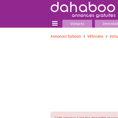
Voitures
Immobil
Annonces Djibouti
Véhicules
Voit
Terrain
Locaux commerciaux
Emplois & Services
Emplois
Services
Matériel professionnel