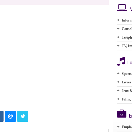
M
Inform
Consol
Téléph
TV, Im
Lo
Sports
Livres
Jeux &
Films,
E
Emplo