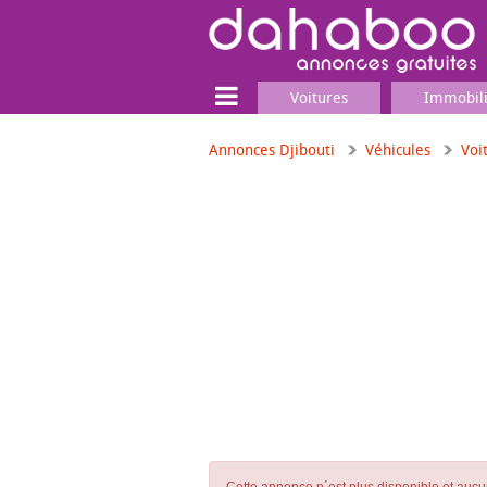
Voitures
Immobil
Annonces Djibouti
Véhicules
Voi
Terrain
Locaux commerciaux
Emplois & Services
Emplois
Services
Matériel professionnel