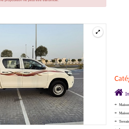
ne proposition ne peut être transmise.
Caté
I
Maison
Maison
Terrai