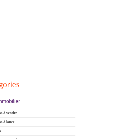
gories
mmobilier
s à vendre
s à louer
n