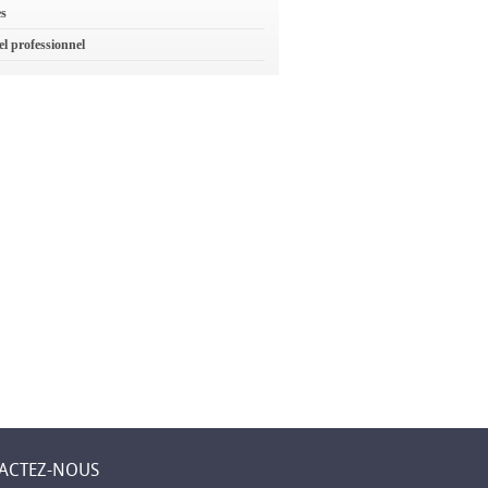
es
el professionnel
ACTEZ-NOUS