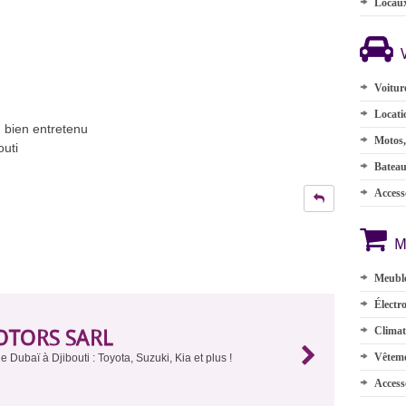
Locau
Voitur
Locati
r, bien entretenu
Motos,
outi
Batea
Accesso
M
Meuble
Électr
OTORS SARL
Climat
Vêteme
e Dubaï à Djibouti : Toyota, Suzuki, Kia et plus !
Access