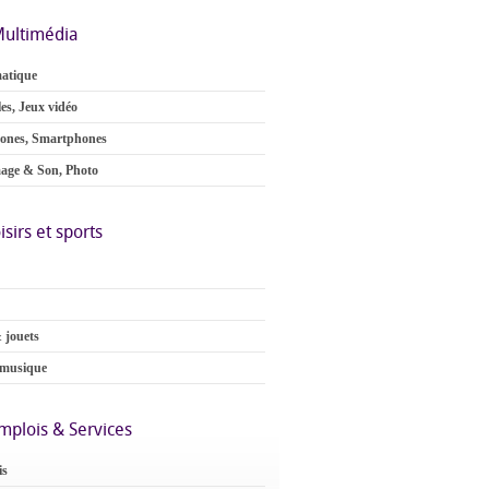
ultimédia
atique
es, Jeux vidéo
ones, Smartphones
age & Son, Photo
isirs et sports
 jouets
 musique
mplois & Services
is