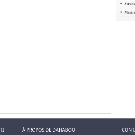
Servic
Matéri
TI
À PROPOS DE DAHABOO
CONT