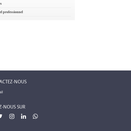
es
el professionnel
ACTEZ-NOUS
il
Z-NOUS SUR