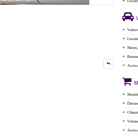
Locau
Voitur
Locati
Motos,
Batea
Accesso
M
Meuble
Électr
Climat
Vêteme
Access