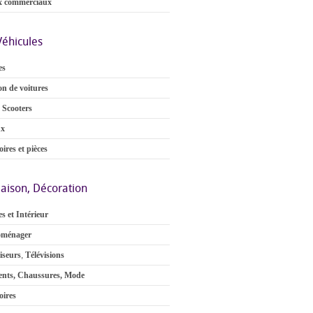
x commerciaux
Véhicules
es
on de voitures
 Scooters
ux
ires et pièces
aison, Décoration
s et Intérieur
oménager
iseurs
,
Télévisions
nts, Chaussures, Mode
oires