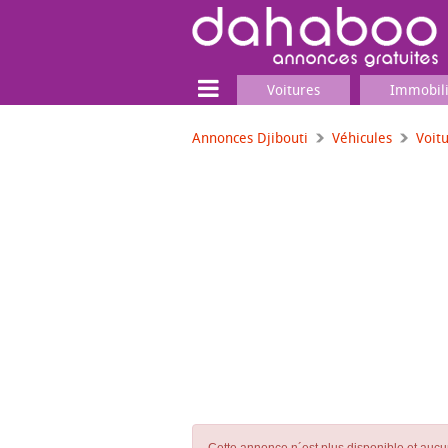
Voitures
Immobil
Annonces Djibouti
Véhicules
Voit
Terrain
Locaux commerciaux
Emplois & Services
Emplois
Services
Matériel professionnel