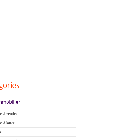
gories
mmobilier
s à vendre
s à louer
n