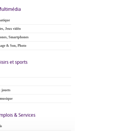
ultimédia
atique
es, Jeux vidéo
ones, Smartphones
age & Son, Photo
isirs et sports
 jouets
 musique
mplois & Services
is