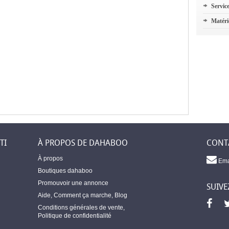
Servic
Matéri
TI
À PROPOS DE DAHABOO
CONT
À propos
Ema
Boutiques dahaboo
Promouvoir une annonce
SUIVE
Aide
,
Comment ça marche
,
Blog
Conditions générales de vente
,
Politique de confidentialité