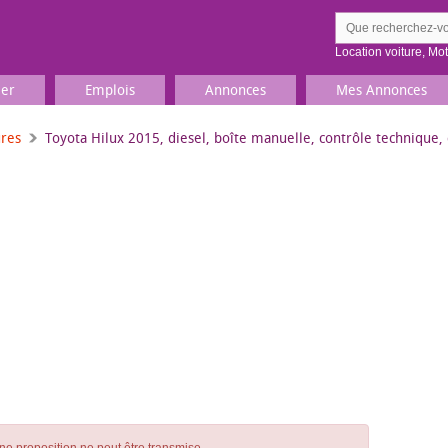
Location voiture
,
Mo
ier
Emplois
Annonces
Mes Annonces
ures
Toyota Hilux 2015, diesel, boîte manuelle, contrôle technique, 
Comment ç
Prenez une jolie photo du
Décrivez 
TV, Image & Son, Photo
Loisirs et sports
Sports
,
Livres
Jeux & jouets
Films, musique