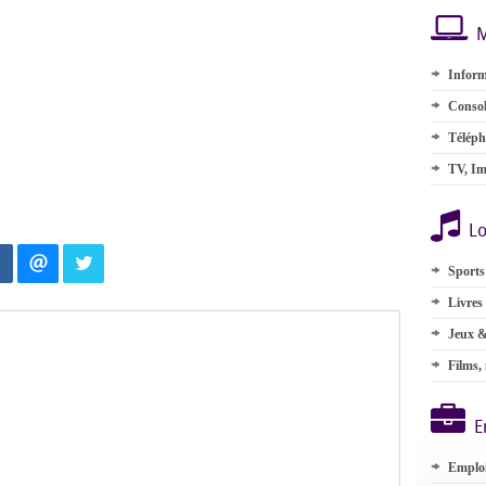
M
Inform
Consol
Téléph
TV, Im
Lo
Sports
Livres
Jeux &
Films,
E
Emplo