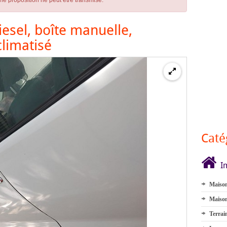
ne proposition ne peut être transmise.
iesel, boîte manuelle,
climatisé
Caté
I
Maison
Maison
Terrai