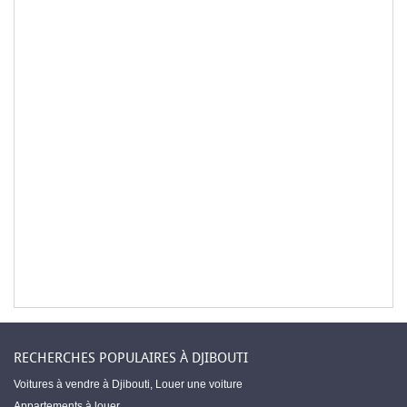
RECHERCHES POPULAIRES À DJIBOUTI
Voitures à vendre à Djibouti
,
Louer une voiture
Appartements à louer