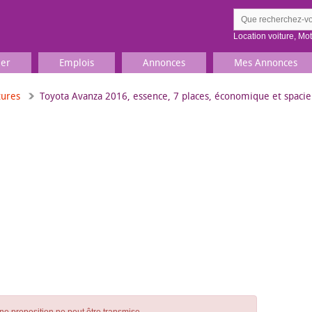
Location voiture
,
Mo
ier
Emplois
Annonces
Mes Annonces
tures
Toyota Avanza 2016, essence, 7 places, économique et spaci
Comment ç
Prenez une jolie photo du
Décrivez 
TV, Image & Son, Photo
Loisirs et sports
Sports
,
Livres
Jeux & jouets
Films, musique