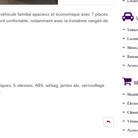
Locau
éhicule familial spacieux et économique avec 7 places.
ent confortable, notamment avec la troisième rangée de
Voitur
Locati
Motos,
Batea
Accesso
M
riques, 5 vitesses, ABS, airbag, jantes alu, verrouillage
.
Meuble
Électr
Climat
Vêteme
Access