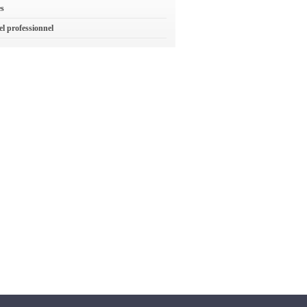
es
el professionnel