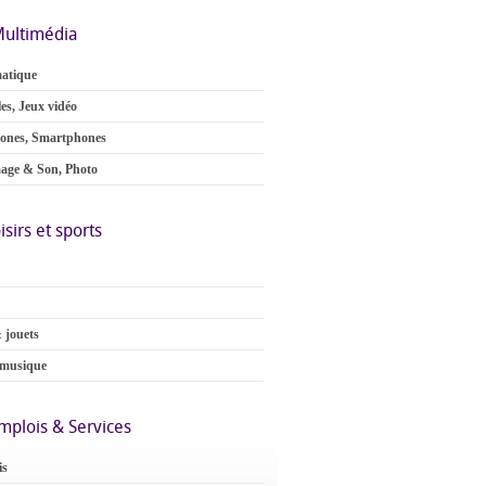
ultimédia
atique
es, Jeux vidéo
ones, Smartphones
age & Son, Photo
isirs et sports
 jouets
 musique
mplois & Services
is