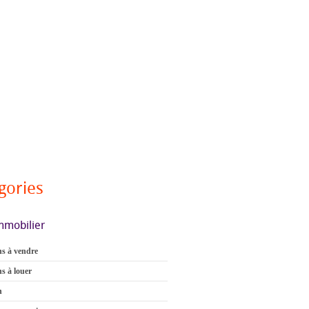
gories
mmobilier
s à vendre
s à louer
n