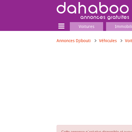
Voitures
Immobil
Annonces Djibouti
Véhicules
Voi
Terrain
Locaux commerciaux
Emplois & Services
Emplois
Services
Matériel professionnel