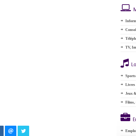
M
Inform
Consol
Téléph
TV, Im
Lo
Sports
Livres
Jeux &
Films,
E
Emplo