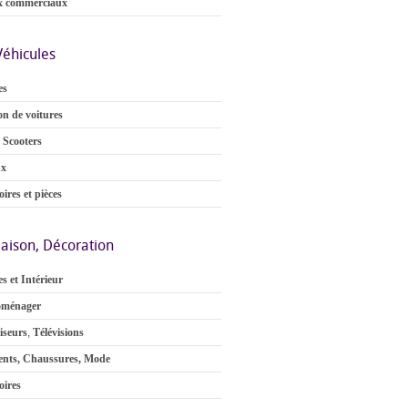
x commerciaux
Véhicules
es
on de voitures
 Scooters
ux
ires et pièces
aison, Décoration
s et Intérieur
oménager
iseurs
,
Télévisions
nts, Chaussures, Mode
oires