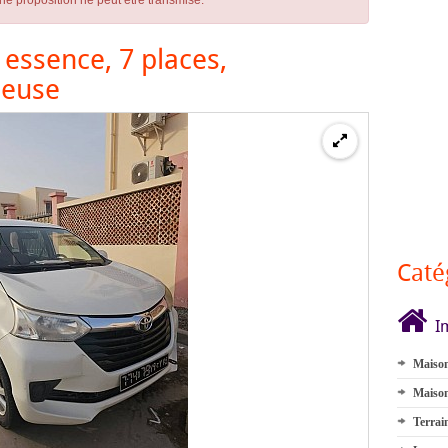
ne proposition ne peut être transmise.
essence, 7 places,
ieuse
Caté
I
Maison
Maison
Terrai