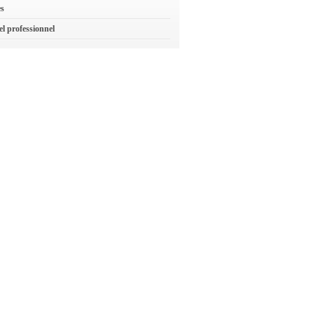
es
el professionnel