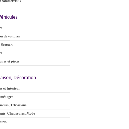
x commerciaux
Véhicules
es
on de voitures
 Scooters
ux
ires et pièces
aison, Décoration
s et Intérieur
oménager
iseurs
,
Télévisions
nts, Chaussures, Mode
oires