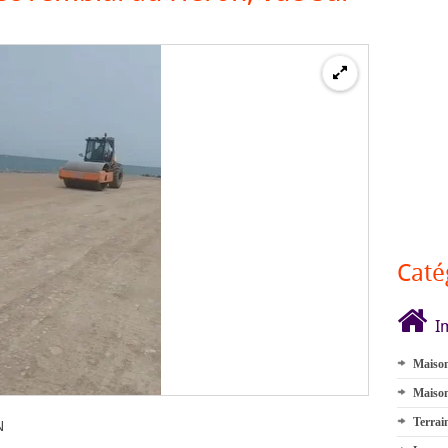
Caté
I
Maison
Maison
Terrai
N