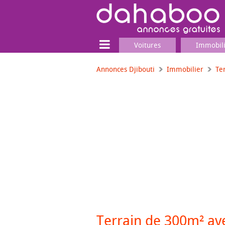
Voitures
Immobil
Annonces Djibouti
Immobilier
Te
Terrain
Locaux commerciaux
Emplois & Services
Emplois
Services
Matériel professionnel
Terrain de 300m² av