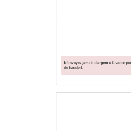
N’envoyez jamais d’argent
à l'avance pa
de transfert.