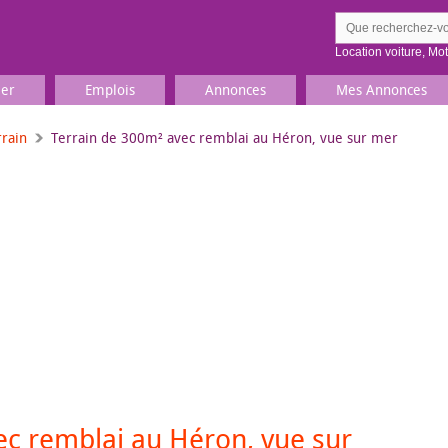
Location voiture
,
Mo
ier
Emplois
Annonces
Mes Annonces
rrain
Terrain de 300m² avec remblai au Héron, vue sur mer
Comment ç
Prenez une jolie photo du
Décrivez 
TV, Image & Son, Photo
Loisirs et sports
Sports
,
Livres
Jeux & jouets
Films, musique
ec remblai au Héron, vue sur