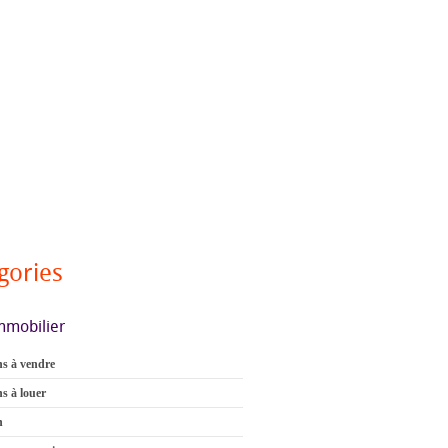
gories
mmobilier
s à vendre
s à louer
n