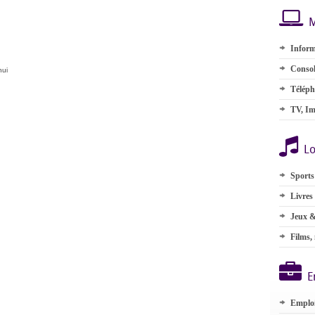
M
Inform
Consol
hui
Téléph
TV, Im
Lo
Sports
Livres
Jeux &
Films,
E
Emplo