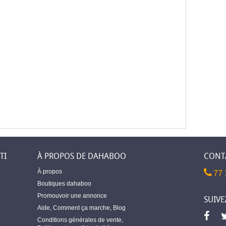
TI
À PROPOS DE DAHABOO
CONT
À propos
77 
Boutiques dahaboo
Promouvoir une annonce
SUIVE
Aide
,
Comment ça marche
,
Blog
Conditions générales de vente
,