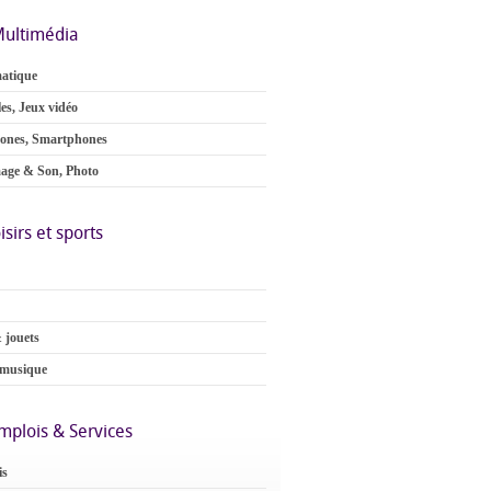
ultimédia
atique
es, Jeux vidéo
ones, Smartphones
age & Son, Photo
isirs et sports
 jouets
 musique
mplois & Services
is