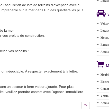
Locau
l'acquisition de lots de terrains d'exception avec du
imprenable sur la mer dans l'un des quartiers les plus
Voitur
de la mer.
Locati
r vos projets de construction.
Motos,
Batea
elon vos besoins :
Accesso
M
t non négociable. À respecter exactement à la lettre.
Meuble
Électr
ns un secteur à forte valeur ajoutée. Pour plus
Climat
ite, veuillez prendre contact avec l'agence immobilière.
Vêteme
Access