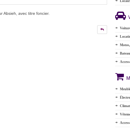
Locau
 Absieh, avec titre foncier.
Voitur
Locati
Motos,
Batea
Accesso
M
Meuble
Électr
Climat
Vêteme
Access