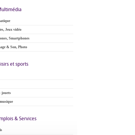
ultimédia
atique
es, Jeux vidéo
ones, Smartphones
age & Son, Photo
isirs et sports
 jouets
 musique
mplois & Services
is