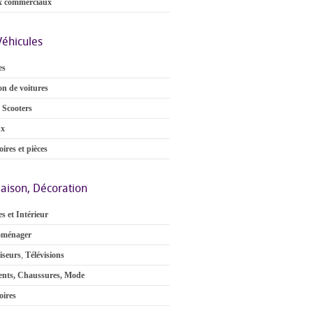
x commerciaux
Véhicules
es
on de voitures
 Scooters
ux
ires et pièces
aison, Décoration
s et Intérieur
oménager
iseurs
,
Télévisions
nts, Chaussures, Mode
oires