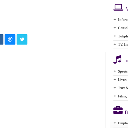
M
Inform
Consol
Téléph
TV, Im
Lo
Sports
Livres
Jeux &
Films,
E
Emplo