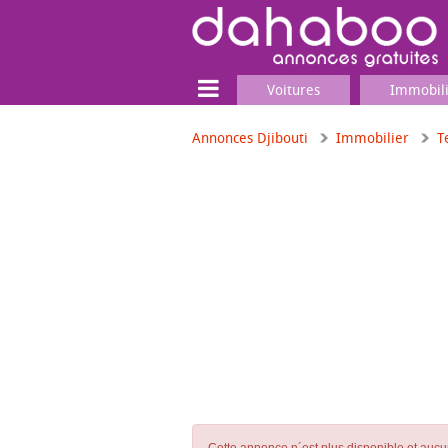
Voitures
Immobil
Annonces Djibouti
Immobilier
T
Terrain
Locaux commerciaux
Emplois & Services
Emplois
Services
Matériel professionnel