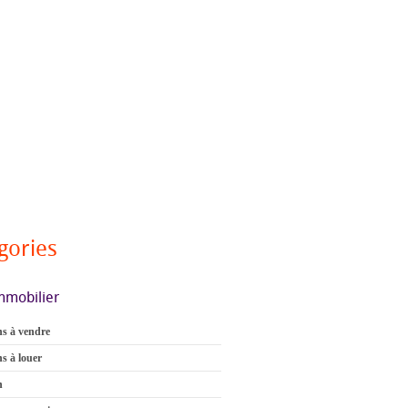
gories
mmobilier
s à vendre
s à louer
n