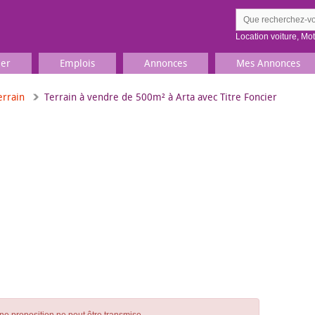
Location voiture
,
Mo
ier
Emplois
Annonces
Mes Annonces
errain
Terrain à vendre de 500m² à Arta avec Titre Foncier
Comment ç
Prenez une jolie photo du
Décrivez 
TV, Image & Son, Photo
Loisirs et sports
Sports
,
Livres
Jeux & jouets
Films, musique