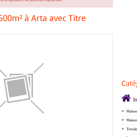
ne proposition ne peut être transmise.
500m² à Arta avec Titre
Caté
I
Maison
Maison
Terrai