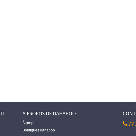
TI
À PROPOS DE DAHABOO
CONT
À propos
77 
Boutiques dahaboo