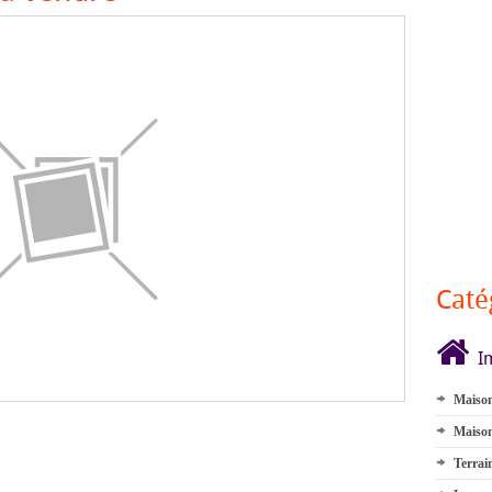
Caté
I
Maison
Maison
Terrai