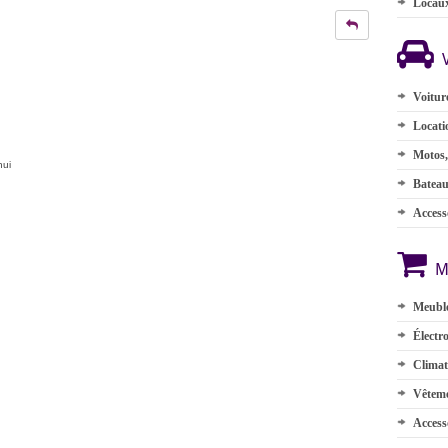
Locau
Voitur
Locati
Motos,
hui
Batea
Accesso
M
Meuble
Électr
Climat
Vêteme
Access