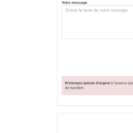
Votre message
N’envoyez jamais d’argent
à l'avance pa
de transfert.