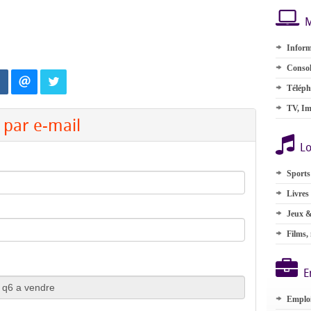
M
Inform
Consol
Téléph
TV, Im
par e-mail
Lo
Sports
Livres
Jeux &
Films,
E
Emplo