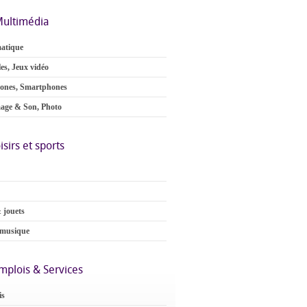
ultimédia
atique
es, Jeux vidéo
ones, Smartphones
age & Son, Photo
isirs et sports
 jouets
 musique
mplois & Services
is