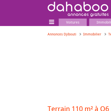
Voitures
Immobil
Annonces Djibouti
Immobilier
T
Terrain
Locaux commerciaux
Emplois & Services
Emplois
Services
Matériel professionnel
Terrain 110 m² à Q6