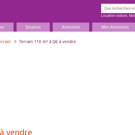
Location voiture
,
Mo
ier
Emplois
Annonces
Mes Annonces
errain
Terrain 110 m² à Q6 à vendre
Comment ç
Prenez une jolie photo du
Décrivez 
TV, Image & Son, Photo
Loisirs et sports
Sports
,
Livres
Jeux & jouets
Films, musique
 à vendre