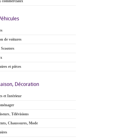
x commerciaux
Véhicules
es
on de voitures
 Scooters
ux
ires et pièces
aison, Décoration
s et Intérieur
oménager
iseurs
,
Télévisions
nts, Chaussures, Mode
oires