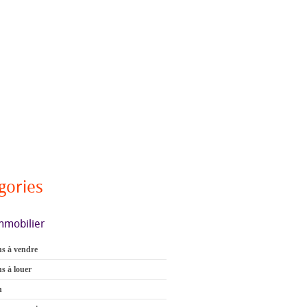
gories
mmobilier
s à vendre
s à louer
n