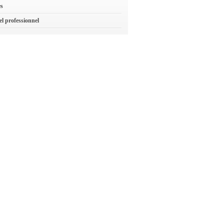
es
el professionnel