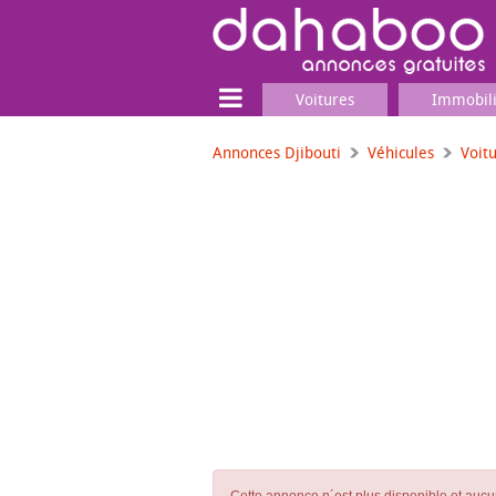
Voitures
Immobil
Annonces Djibouti
Véhicules
Voit
Terrain
Locaux commerciaux
Emplois & Services
Emplois
Services
Matériel professionnel