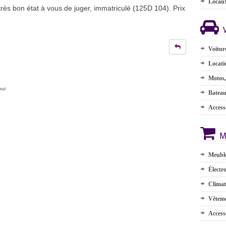
Locau
rès bon état à vous de juger, immatriculé (125D 104). Prix
Voitur
Locati
Motos,
hui
Batea
Accesso
M
Meuble
Électr
Climat
Vêteme
Access