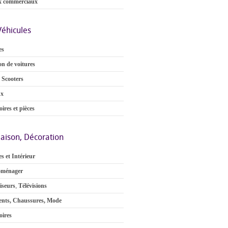
x commerciaux
Véhicules
es
on de voitures
 Scooters
ux
ires et pièces
aison, Décoration
s et Intérieur
oménager
iseurs
,
Télévisions
nts, Chaussures, Mode
oires