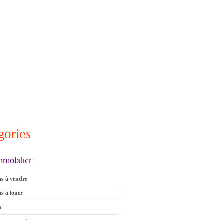
gories
mmobilier
s à vendre
s à louer
n