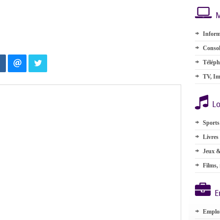
M
Inform
Consol
Téléph
TV, Im
Lo
Sports
Livres
Jeux &
Films,
E
Emplo