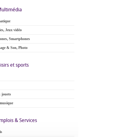
ultimédia
atique
es, Jeux vidéo
ones, Smartphones
age & Son, Photo
isirs et sports
 jouets
 musique
mplois & Services
is