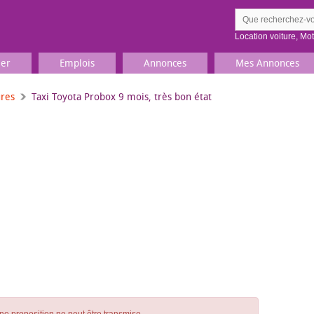
Location voiture
,
Mo
ier
Emplois
Annonces
Mes Annonces
ures
Taxi Toyota Probox 9 mois, très bon état
Comment ç
Prenez une jolie photo du
Décrivez 
TV, Image & Son, Photo
Loisirs et sports
Sports
,
Livres
Jeux & jouets
Films, musique