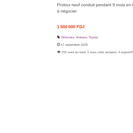
Probox neuf conduit pendant 9 mois en t
à négocier.
1 500 000 FDJ
Véhicules
,
Voitures
,
Toyota
17 septembre 2025
152 vues au total, 1 vues cette semaine, 0 aujourd'