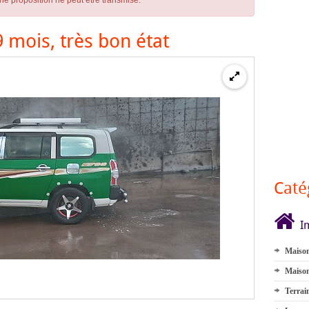
ne proposition ne peut être transmise.
 mois, très bon état
Caté
I
Maison
Maison
Terrai