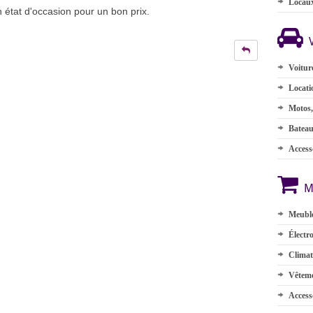
Locau
 état d'occasion pour un bon prix.
Voitur
Locati
Motos,
Batea
Accesso
M
Meuble
Électr
Climat
Vêteme
Access