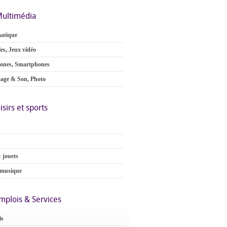
ultimédia
atique
es, Jeux vidéo
ones, Smartphones
age & Son, Photo
isirs et sports
 jouets
 musique
mplois & Services
is