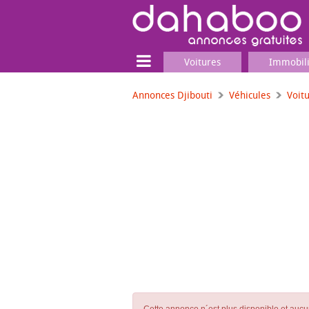
Voitures
Immobil
Annonces Djibouti
Véhicules
Voit
Terrain
Locaux commerciaux
Emplois & Services
Emplois
Services
Matériel professionnel