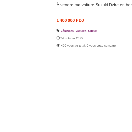
À vendre ma voiture Suzuki Dzire en bon
1 400 000 FDJ
Véhicules
,
Voitures
,
Suzuki
24 octobre 2025
466 vues au total, 0 vues cette semaine