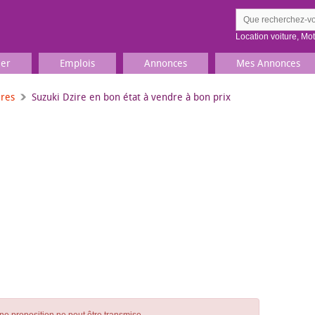
Location voiture
,
Mo
ier
Emplois
Annonces
Mes Annonces
ures
Suzuki Dzire en bon état à vendre à bon prix
Comment ç
Prenez une jolie photo du
Décrivez 
TV, Image & Son, Photo
Loisirs et sports
Sports
,
Livres
Jeux & jouets
Films, musique