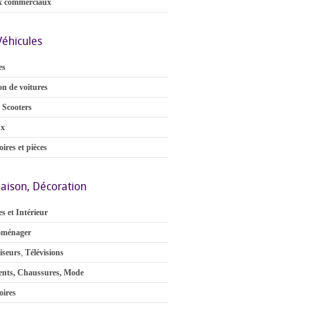
x commerciaux
Véhicules
es
on de voitures
 Scooters
ux
ires et pièces
aison, Décoration
s et Intérieur
oménager
iseurs
,
Télévisions
nts, Chaussures, Mode
oires