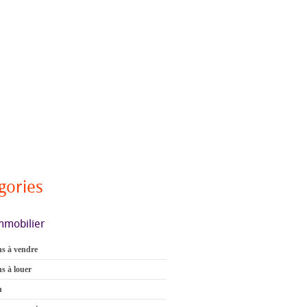
gories
mmobilier
s à vendre
s à louer
n