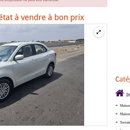
ne proposition ne peut être transmise.
état à vendre à bon prix
Caté
I
Maison
Maison
Terrai