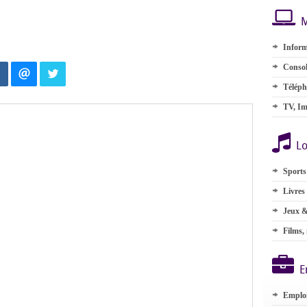
M
Inform
Consol
Téléph
TV, Im
Lo
Sports
Livres
Jeux &
Films,
E
Emplo