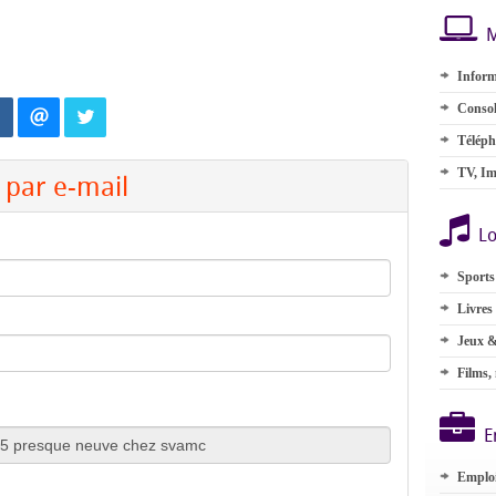
M
Inform
Consol
Téléph
TV, Im
par e-mail
Lo
Sports
Livres
Jeux &
Films,
E
Emplo