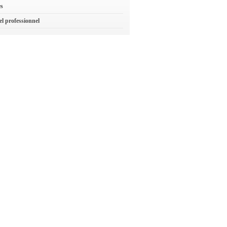
es
el professionnel