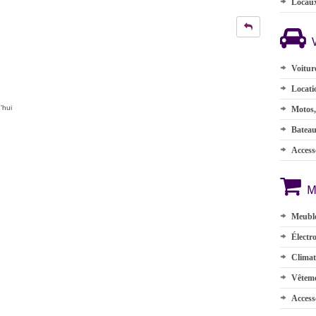
Locau
Voitur
Locati
'hui
Motos,
Batea
Accesso
M
Meuble
Électr
Climat
Vêteme
Access