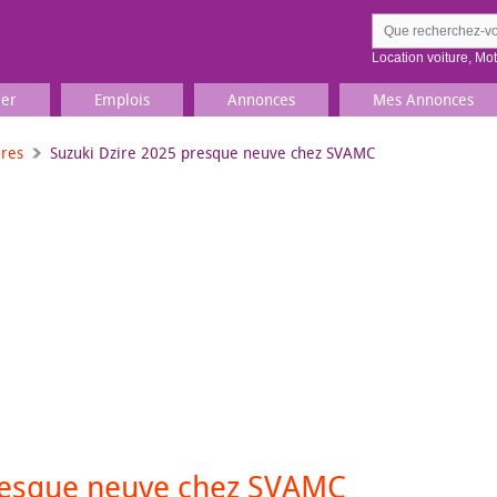
Location voiture
,
Mo
ier
Emplois
Annonces
Mes Annonces
ures
Suzuki Dzire 2025 presque neuve chez SVAMC
Comment ç
Prenez une jolie photo du
Décrivez 
TV, Image & Son, Photo
Loisirs et sports
Sports
,
Livres
Jeux & jouets
Films, musique
presque neuve chez SVAMC