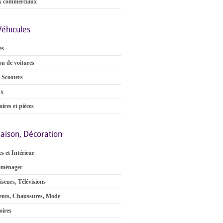
x commerciaux
Véhicules
es
on de voitures
 Scooters
ux
ires et pièces
aison, Décoration
s et Intérieur
oménager
iseurs
,
Télévisions
nts, Chaussures, Mode
oires