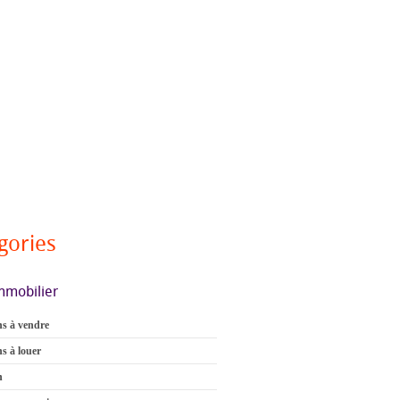
gories
mmobilier
s à vendre
s à louer
n