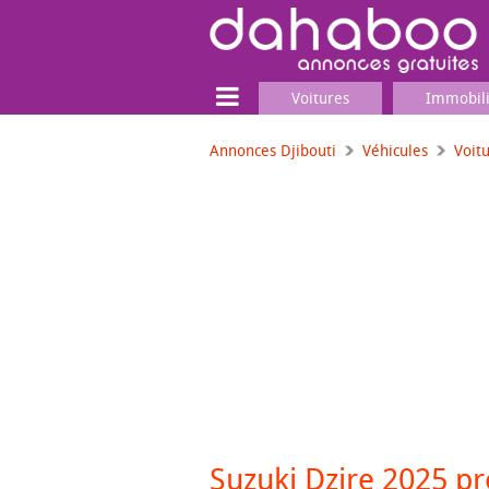
Voitures
Immobil
Annonces Djibouti
Véhicules
Voit
Terrain
Locaux commerciaux
Emplois & Services
Emplois
Services
Matériel professionnel
Suzuki Dzire 2025 