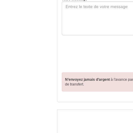
N’envoyez jamais d’argent
à l'avance pa
de transfert.