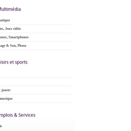
ultimédia
atique
es, Jeux vidéo
ones, Smartphones
age & Son, Photo
isirs et sports
 jouets
 musique
mplois & Services
is