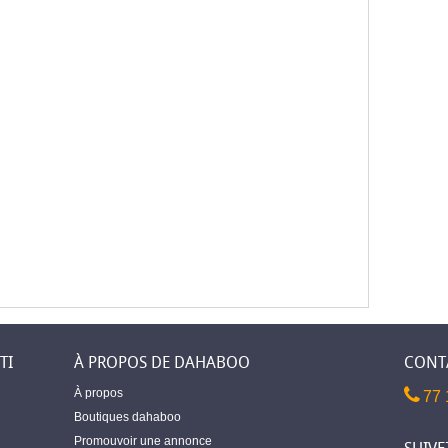
TI
À PROPOS DE DAHABOO
CONT
À propos
77 
Boutiques dahaboo
Promouvoir une annonce