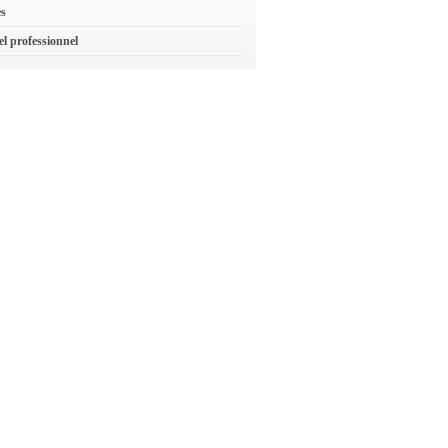
es
el professionnel