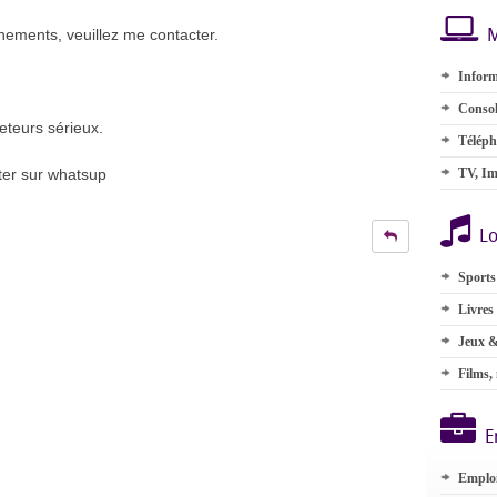
M
nements, veuillez me contacter.
Inform
Consol
eteurs sérieux.
Téléph
cter sur whatsup
TV, Im
Lo
Sports
Livres
Jeux &
Films,
E
Emplo