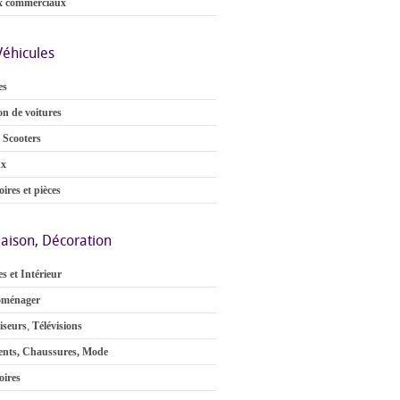
x commerciaux
Véhicules
es
on de voitures
 Scooters
ux
ires et pièces
aison, Décoration
s et Intérieur
oménager
iseurs
,
Télévisions
nts, Chaussures, Mode
oires