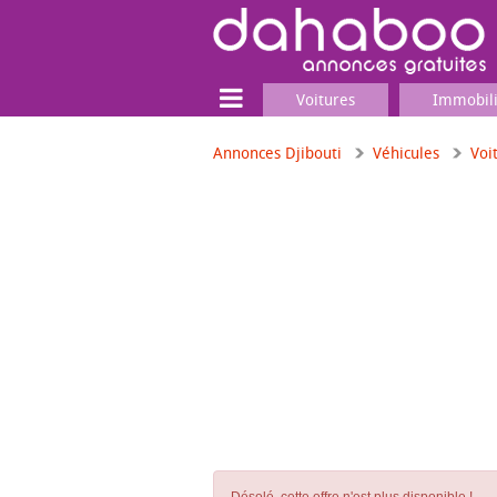
Voitures
Immobil
Annonces Djibouti
Véhicules
Voi
Terrain
Locaux commerciaux
Emplois & Services
Emplois
Services
Matériel professionnel