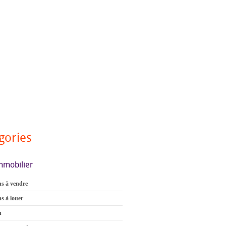
gories
mmobilier
s à vendre
s à louer
n