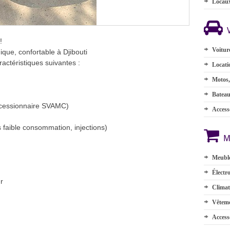
Locau
!
Voitur
ue, confortable à Djibouti
actéristiques suivantes :
Locati
Motos,
Batea
ncessionnaire SVAMC)
Accesso
 faible consommation, injections)
M
Meuble
Électr
ur
Climat
Vêteme
Access