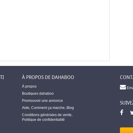
TI
À PROPOS DE DAHABOO
CONT
À propos
Ema
Boutiques dahaboo
Promouvoir une annonce
SUIVE
Aide
,
Comment ça marche
,
Blog
Conditions générales de vente
,
Politique de confidentialité