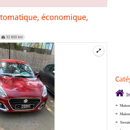
utomatique, économique,
32 800 km
Caté
I
Maison
Maison
Terrai