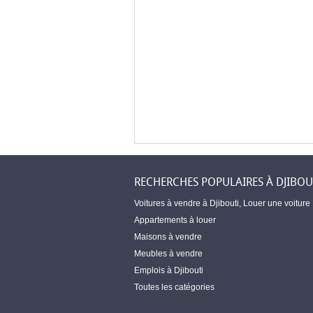
RECHERCHES POPULAIRES À DJIBOU
Voitures à vendre à Djibouti
,
Louer une voiture
Appartements à louer
Maisons à vendre
Meubles à vendre
Emplois à Djibouti
Toutes les catégories