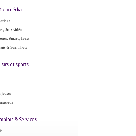
ultimédia
atique
es, Jeux vidéo
ones, Smartphones
age & Son, Photo
isirs et sports
 jouets
 musique
mplois & Services
is