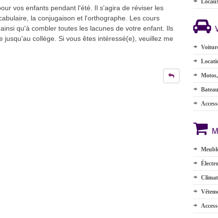
Locau
our vos enfants pendant l'été. Il s'agira de réviser les
cabulaire, la conjugaison et l'orthographe. Les cours
e ainsi qu'à combler toutes les lacunes de votre enfant. Ils
e jusqu'au collège. Si vous êtes intéressé(e), veuillez me
Voitur
Locati
Motos,
Batea
Accesso
M
Meuble
Électr
Climat
Vêteme
Access