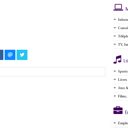
M
Inform
Consol
Téléph
TV, Im
Lo
Sports
Livres
Jeux &
Films,
E
Emplo