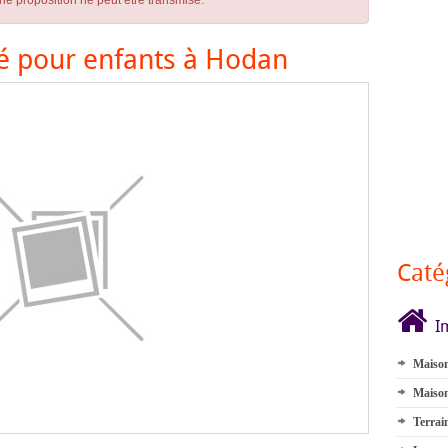
ne proposition ne peut être transmise.
té pour enfants à Hodan
Caté
I
Maison
Maison
Terrai