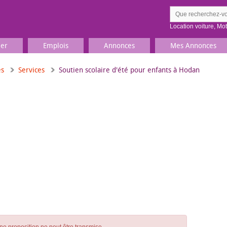
Location voiture
,
Mo
ier
Emplois
Annonces
Mes Annonces
es
Services
Soutien scolaire d'été pour enfants à Hodan
Comment ç
Prenez une jolie photo du
Décrivez 
TV, Image & Son, Photo
Loisirs et sports
Sports
,
Livres
Jeux & jouets
Films, musique