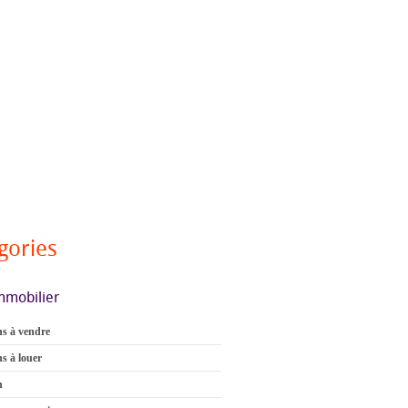
gories
mmobilier
s à vendre
s à louer
n