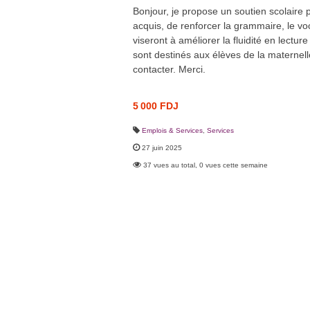
Bonjour, je propose un soutien scolaire p
acquis, de renforcer la grammaire, le vo
viseront à améliorer la fluidité en lectur
sont destinés aux élèves de la maternell
contacter. Merci.
5 000 FDJ
Emplois & Services
,
Services
27 juin 2025
37 vues au total, 0 vues cette semaine