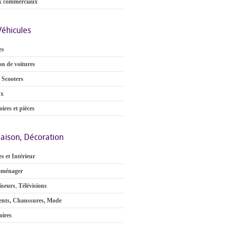
x commerciaux
Véhicules
es
on de voitures
 Scooters
ux
ires et pièces
aison, Décoration
s et Intérieur
oménager
iseurs
,
Télévisions
nts, Chaussures, Mode
oires