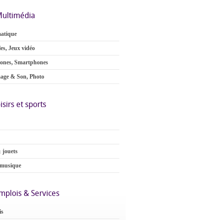
ultimédia
atique
es, Jeux vidéo
ones, Smartphones
age & Son, Photo
isirs et sports
 jouets
 musique
mplois & Services
is