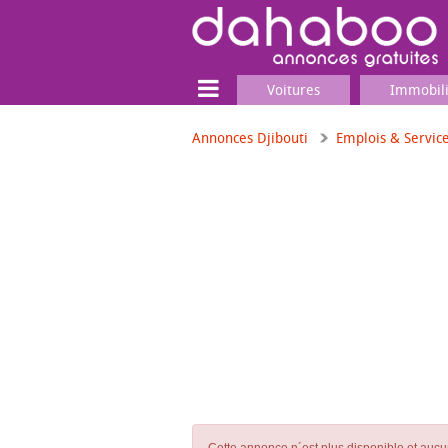
Voitures
Immobil
Annonces Djibouti
Emplois & Servic
Terrain
Locaux commerciaux
Emplois & Services
Emplois
Services
Matériel professionnel