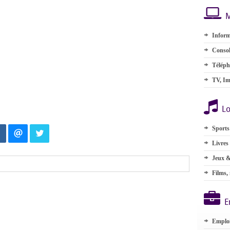
M
Inform
Consol
Téléph
TV, Im
Lo
Sports
Livres
Jeux &
Films,
E
Emplo