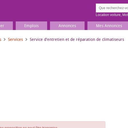
Location voiture
,
Mo
ier
Emplois
Annonces
Mes Annonces
s
Services
Service d'entretien et de réparation de climatiseurs
Comment ç
Prenez une jolie photo du
Décrivez 
TV, Image & Son, Photo
Loisirs et sports
Sports
,
Livres
Jeux & jouets
Films, musique