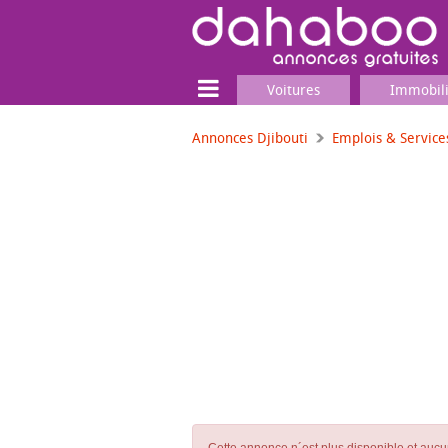
Voitures
Immobil
Annonces Djibouti
Emplois & Service
Terrain
Locaux commerciaux
Emplois & Services
Emplois
Services
Matériel professionnel