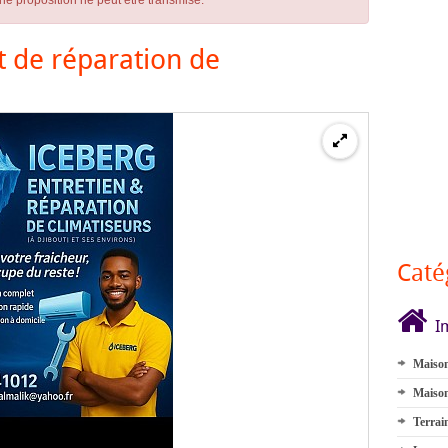
ne proposition ne peut être transmise.
et de réparation de
Caté
I
Maison
Maison
Terrai