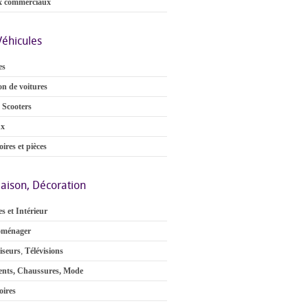
x commerciaux
Véhicules
es
on de voitures
 Scooters
ux
ires et pièces
aison, Décoration
s et Intérieur
oménager
iseurs
,
Télévisions
nts, Chaussures, Mode
oires