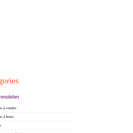
gories
mmobilier
s à vendre
s à louer
n