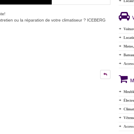
Locau
te!
ntretien ou la réparation de votre climatiseur ? ICEBERG
Voitur
Locati
Motos,
Batea
Accesso
M
Meuble
Électr
Climat
Vêteme
Access