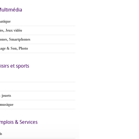
ultimédia
atique
es, Jeux vidéo
ones, Smartphones
age & Son, Photo
isirs et sports
 jouets
 musique
mplois & Services
is