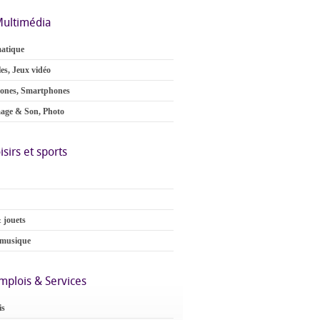
ultimédia
atique
es, Jeux vidéo
ones, Smartphones
age & Son, Photo
isirs et sports
 jouets
 musique
mplois & Services
is