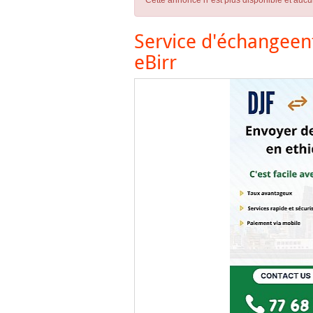
Cette annonce n´est plus disponible et aucu
Service d'échangeentr
eBirr