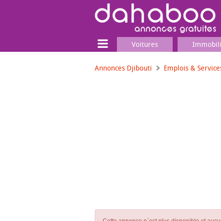
Voitures
Immobil
Annonces Djibouti
Emplois & Service
Terrain
Locaux commerciaux
Emplois & Services
Emplois
Services
Matériel professionnel