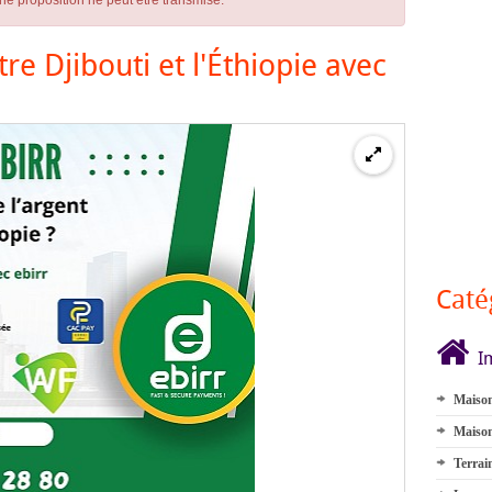
ne proposition ne peut être transmise.
e Djibouti et l'Éthiopie avec
Caté
I
Maison
Maison
Terrai