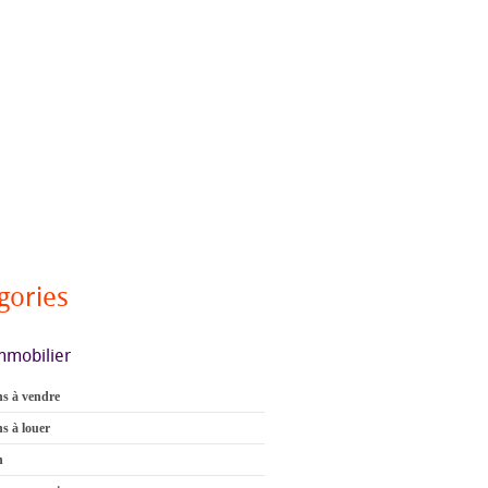
gories
mmobilier
s à vendre
s à louer
n