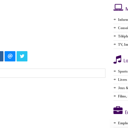
M
Inform
Consol
Téléph
TV, Im
Lo
Sports
Livres
Jeux &
Films,
E
Emplo