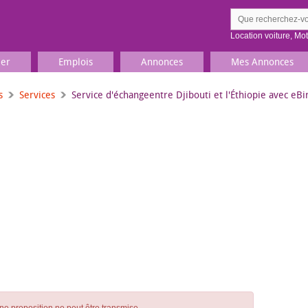
Location voiture
,
Mo
ier
Emplois
Annonces
Mes Annonces
s
Services
Service d'échangeentre Djibouti et l'Éthiopie avec eBi
Comment ç
Prenez une jolie photo du
Décrivez 
TV, Image & Son, Photo
Loisirs et sports
Sports
,
Livres
Jeux & jouets
Films, musique