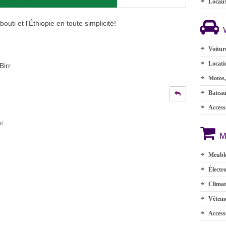
Locau
uti et l'Éthiopie en toute simplicité!
Voitur
Locati
Birr
Motos,
Batea
Accesso
ui
M
Meuble
Électr
Climat
Vêteme
Access