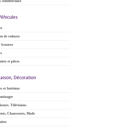
x commerciaux
Véhicules
es
on de voitures
 Scooters
ux
ires et pièces
aison, Décoration
s et Intérieur
oménager
iseurs
,
Télévisions
nts, Chaussures, Mode
oires