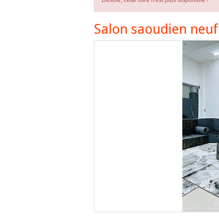
Désolé, cette offre n'est plus disponible !
Salon saoudien neuf 