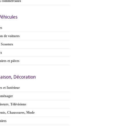
x commerciaux
Véhicules
es
on de voitures
 Scooters
ux
ires et pièces
aison, Décoration
s et Intérieur
oménager
iseurs
,
Télévisions
nts, Chaussures, Mode
oires