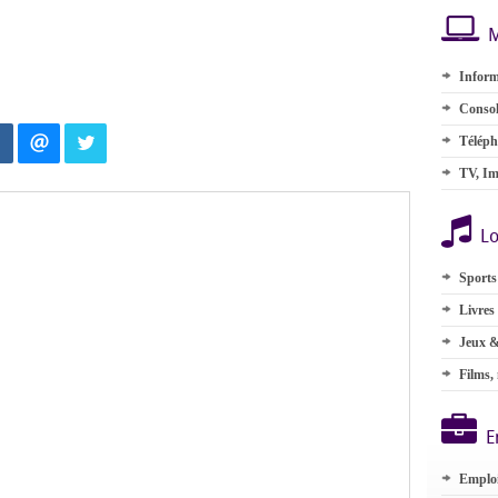
M
Inform
Consol
Téléph
TV, Im
Lo
Sports
Livres
Jeux &
Films,
E
Emplo