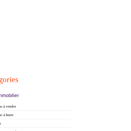
gories
mmobilier
s à vendre
s à louer
n