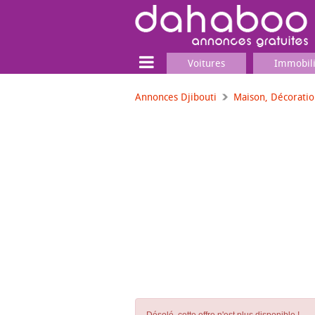
Voitures
Immobil
Annonces Djibouti
Maison, Décorati
Terrain
Locaux commerciaux
Emplois & Services
Emplois
Services
Matériel professionnel