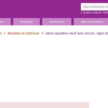
Location voiture
,
Mo
ier
Emplois
Annonces
Mes Annonces
on
Meubles et Intérieur
Salon saoudien neuf avec miroir, tapis e
Comment ç
Prenez une jolie photo du
Décrivez 
TV, Image & Son, Photo
Loisirs et sports
Sports
,
Livres
Jeux & jouets
Films, musique