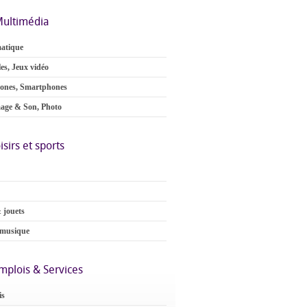
ultimédia
atique
es, Jeux vidéo
ones, Smartphones
age & Son, Photo
isirs et sports
 jouets
 musique
mplois & Services
is