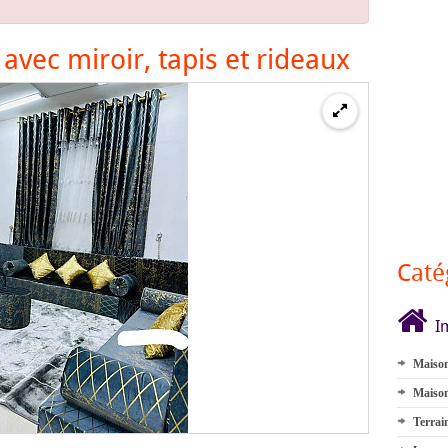
avec miroir, tapis et rideaux
Caté
I
Maison
Maison
Terrai