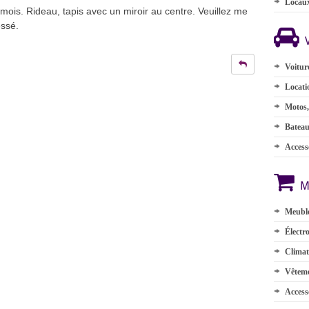
Locau
 mois. Rideau, tapis avec un miroir au centre. Veuillez me
essé.
Voitur
Locati
Motos,
Batea
Accesso
M
Meuble
Électr
Climat
Vêteme
Access