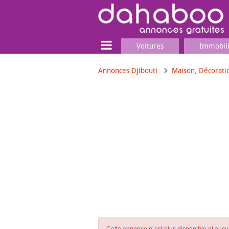
Voitures
Immobil
Annonces Djibouti
Maison, Décorati
Terrain
Locaux commerciaux
Emplois & Services
Emplois
Services
Matériel professionnel