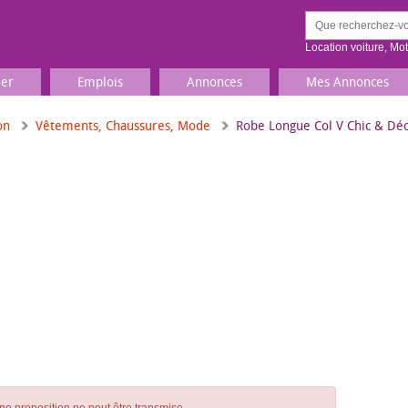
Location voiture
,
Mo
ier
Emplois
Annonces
Mes Annonces
on
Vêtements, Chaussures, Mode
Robe Longue Col V Chic & Déc
Comment ç
Prenez une jolie photo du
Décrivez 
TV, Image & Son, Photo
Loisirs et sports
Sports
,
Livres
Jeux & jouets
Films, musique