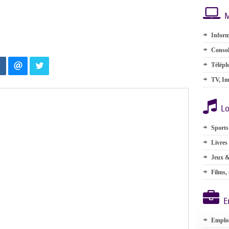
M
Inform
Consol
Téléph
TV, Im
Lo
Sports
Livres
Jeux &
Films,
E
Emplo