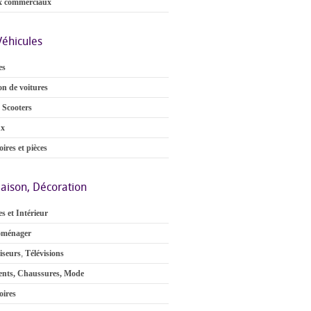
x commerciaux
Véhicules
es
on de voitures
 Scooters
ux
ires et pièces
aison, Décoration
s et Intérieur
oménager
iseurs
,
Télévisions
nts, Chaussures, Mode
oires