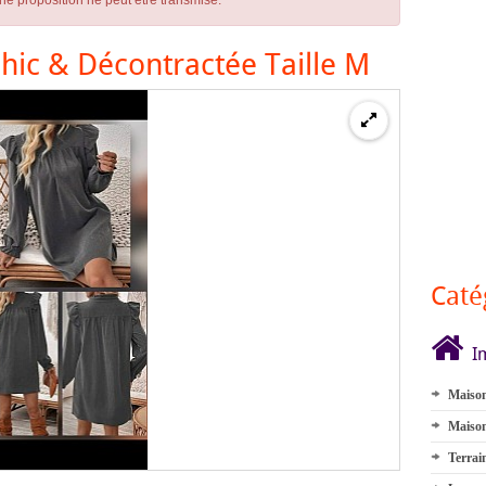
ne proposition ne peut être transmise.
hic & Décontractée Taille M
Caté
I
Maison
Maison
Terrai