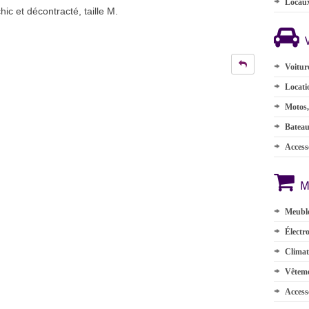
Locau
ic et décontracté, taille M.
Voitur
Locati
Motos,
Batea
Accesso
M
Meuble
Électr
Climat
Vêteme
Access