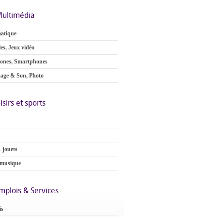
ultimédia
atique
es, Jeux vidéo
ones, Smartphones
age & Son, Photo
isirs et sports
 jouets
 musique
mplois & Services
is