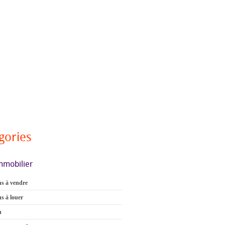
gories
mmobilier
s à vendre
s à louer
n