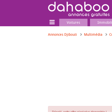
Voitures
Immobil
Annonces Djibouti
Multimédia
C
Terrain
Locaux commerciaux
Emplois & Services
Emplois
Services
Matériel professionnel