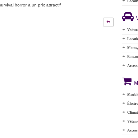
Locau
rvival horror à un prix attractif
Voitur
Locati
Motos,
Batea
Accesso
M
Meuble
Électr
Climat
Vêteme
Access