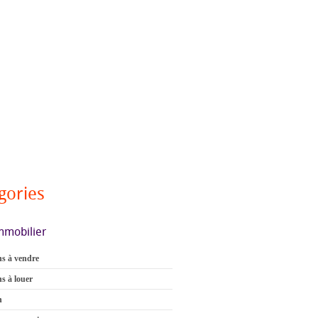
gories
mmobilier
s à vendre
s à louer
n