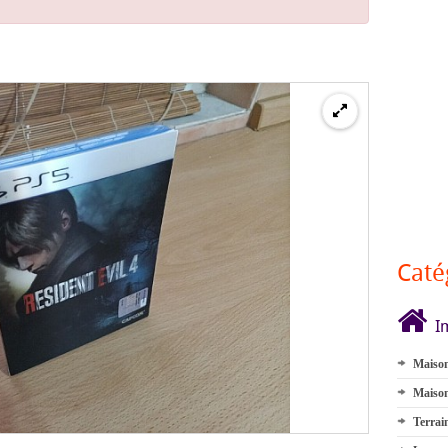
Caté
I
Maison
Maison
Terrai