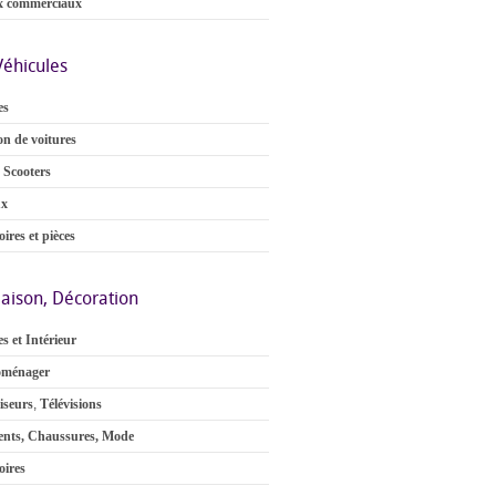
x commerciaux
Véhicules
es
on de voitures
 Scooters
ux
ires et pièces
aison, Décoration
s et Intérieur
oménager
iseurs
,
Télévisions
nts, Chaussures, Mode
oires