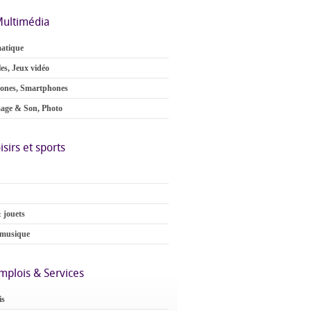
ultimédia
atique
es, Jeux vidéo
ones, Smartphones
age & Son, Photo
isirs et sports
 jouets
 musique
mplois & Services
is