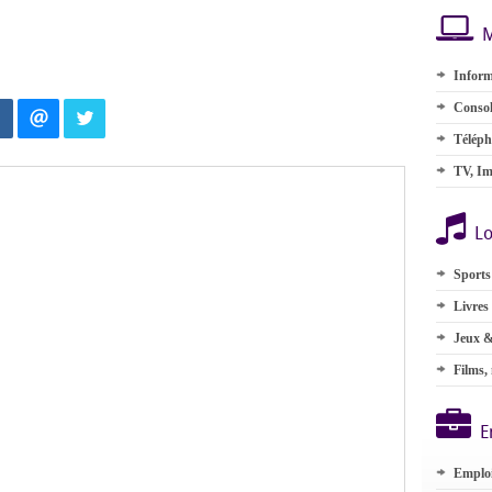
M
Inform
Consol
Téléph
TV, Im
Lo
Sports
Livres
Jeux &
Films,
E
Emplo