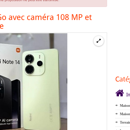
ne proposition ne peut être transmise.
Go avec caméra 108 MP et
ée
Caté
I
Maison
Maison
Terrai