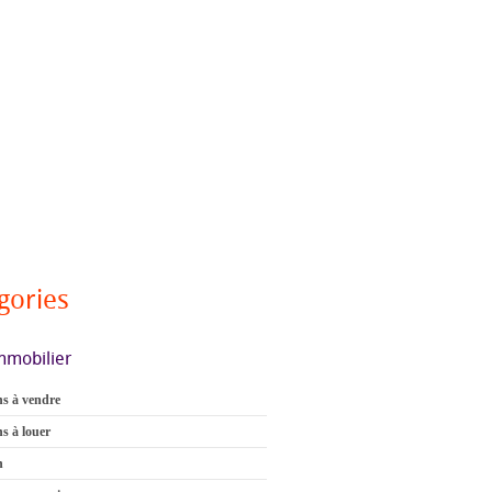
gories
mmobilier
s à vendre
s à louer
n