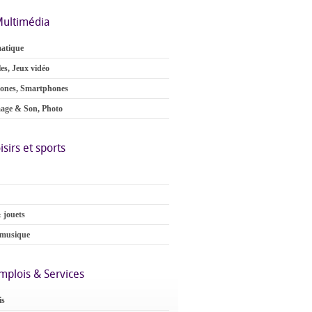
ultimédia
atique
es, Jeux vidéo
ones, Smartphones
age & Son, Photo
isirs et sports
 jouets
 musique
mplois & Services
is