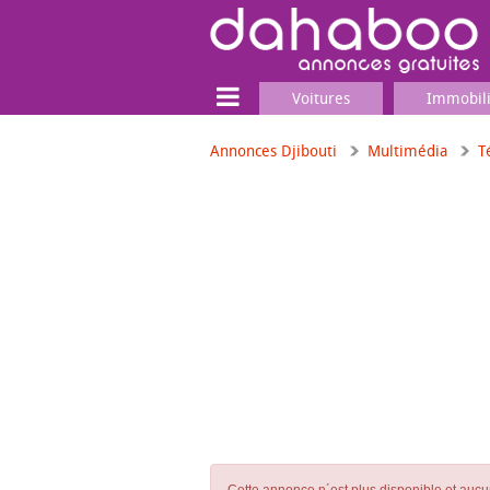
Voitures
Immobil
Annonces Djibouti
Multimédia
T
Terrain
Locaux commerciaux
Emplois & Services
Emplois
Services
Matériel professionnel