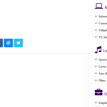
M
Inform
Consol
Téléph
TV, Im
Lo
Sports
Livres
Jeux &
Films,
E
Emplo