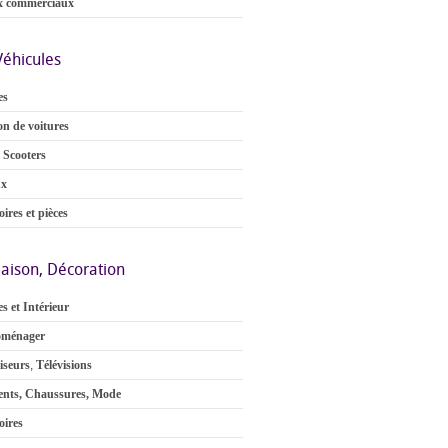
x commerciaux
Véhicules
es
on de voitures
 Scooters
ux
ires et pièces
aison, Décoration
s et Intérieur
oménager
iseurs
,
Télévisions
nts, Chaussures, Mode
oires