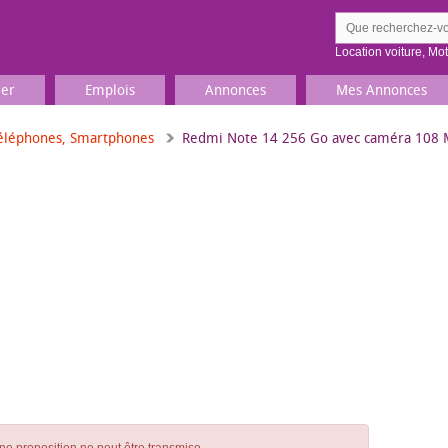
Location voiture
,
Mo
ier
Emplois
Annonces
Mes Annonces
éléphones, Smartphones
Redmi Note 14 256 Go avec caméra 108 M
Comment ç
Prenez une jolie photo du
Décrivez 
TV, Image & Son, Photo
Loisirs et sports
Sports
,
Livres
Jeux & jouets
Films, musique