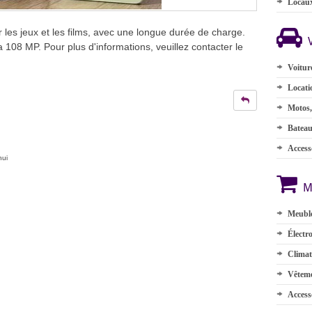
Locau
 les jeux et les films, avec une longue durée de charge.
08 MP. Pour plus d'informations, veuillez contacter le
Voitur
Locati
Motos,
Batea
Accesso
hui
M
Meuble
Électr
Climat
Vêteme
Access