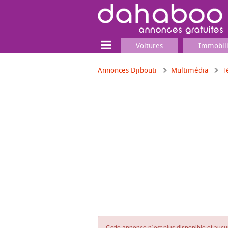
Voitures
Immobil
Annonces Djibouti
Multimédia
T
Terrain
Locaux commerciaux
Emplois & Services
Emplois
Services
Matériel professionnel