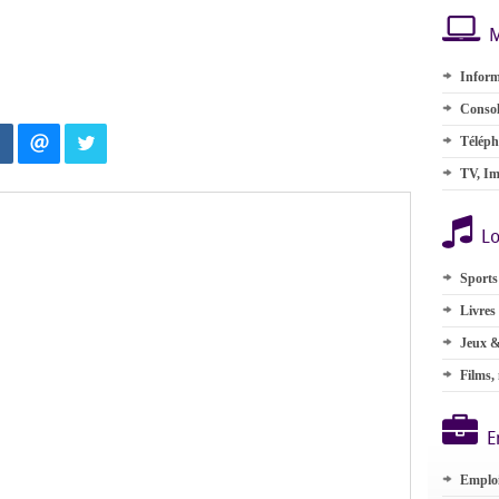
M
Inform
Consol
Téléph
TV, Im
Lo
Sports
Livres
Jeux &
Films,
E
Emplo