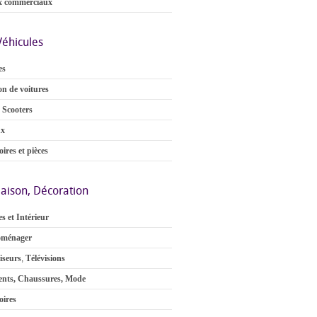
x commerciaux
Véhicules
es
on de voitures
 Scooters
ux
ires et pièces
aison, Décoration
s et Intérieur
oménager
iseurs
,
Télévisions
nts, Chaussures, Mode
oires