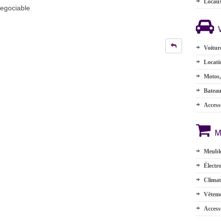
Locau
egociable
Voitur
Locati
Motos,
Batea
Accesso
M
Meuble
Électr
Climat
Vêteme
Access