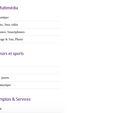
ultimédia
atique
es, Jeux vidéo
ones, Smartphones
age & Son, Photo
isirs et sports
 jouets
 musique
mplois & Services
is