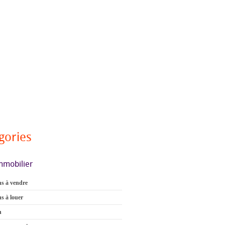
gories
mmobilier
s à vendre
s à louer
n