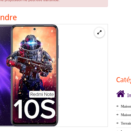
ne proposition ne peut être transmise.
endre
Caté
I
Maison
Maison
Terrai