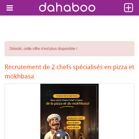
Désolé, cette offre n'est plus disponible !
Recrutement de 2 chefs spécialisés en pizza et
mokhbasa