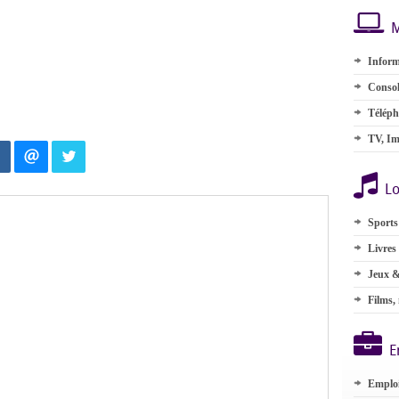
M
Inform
Consol
Téléph
TV, Im
Lo
Sports
Livres
Jeux &
Films,
E
Emplo