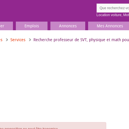
Location voiture
,
Mo
ier
Emplois
Annonces
Mes Annonces
es
Services
Recherche professeur de SVT, physique et math pou
Comment ç
Prenez une jolie photo du
Décrivez 
TV, Image & Son, Photo
Loisirs et sports
Sports
,
Livres
Jeux & jouets
Films, musique