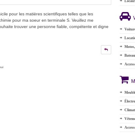
Locau
ile pour les matières scientifiques telles que les
chimie pour ma soeur en terminale S. Veuillez me
souhaite trouver une personne fiable, compétente et digne
Voitur
Locati
Motos,
Batea
Accesso
hui
M
Meuble
Électr
Climat
Vêteme
Access