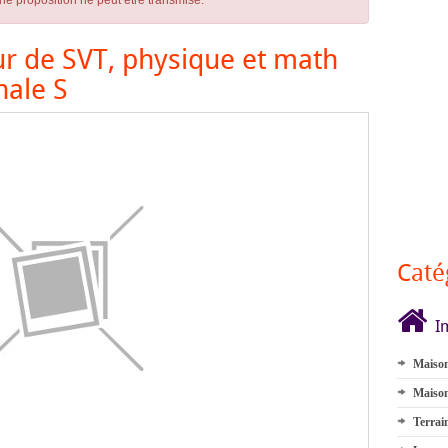
ne proposition ne peut être transmise.
r de SVT, physique et math
nale S
Caté
I
Maison
Maison
Terrai