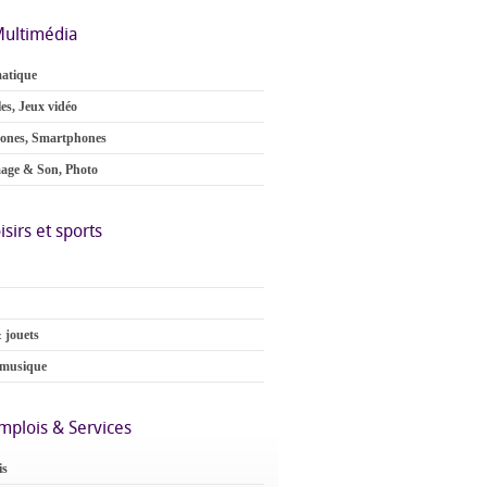
ultimédia
atique
es, Jeux vidéo
ones, Smartphones
age & Son, Photo
isirs et sports
 jouets
 musique
mplois & Services
is