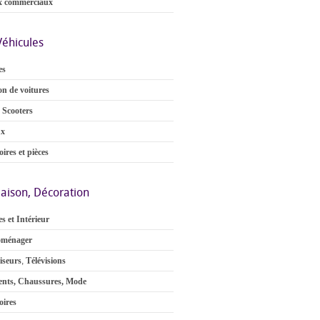
x commerciaux
Véhicules
es
on de voitures
 Scooters
ux
ires et pièces
aison, Décoration
s et Intérieur
oménager
iseurs
,
Télévisions
nts, Chaussures, Mode
oires