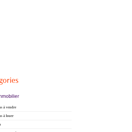
gories
mmobilier
s à vendre
s à louer
n