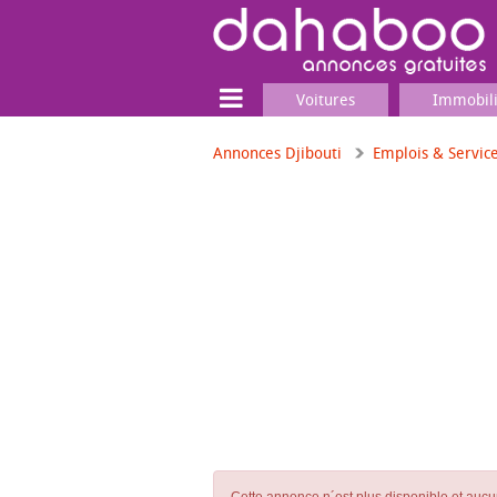
Voitures
Immobil
Annonces Djibouti
Emplois & Servic
Terrain
Locaux commerciaux
Emplois & Services
Emplois
Services
Matériel professionnel