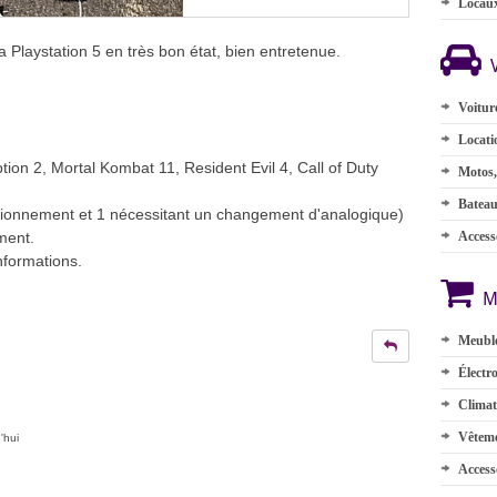
Locau
Playstation 5 en très bon état, bien entretenue.
Voitur
Locati
ion 2, Mortal Kombat 11, Resident Evil 4, Call of Duty
Motos,
Batea
ctionnement et 1 nécessitant un changement d'analogique)
ment.
Accesso
informations.
M
Meuble
Électr
Climat
Vêteme
'hui
Access