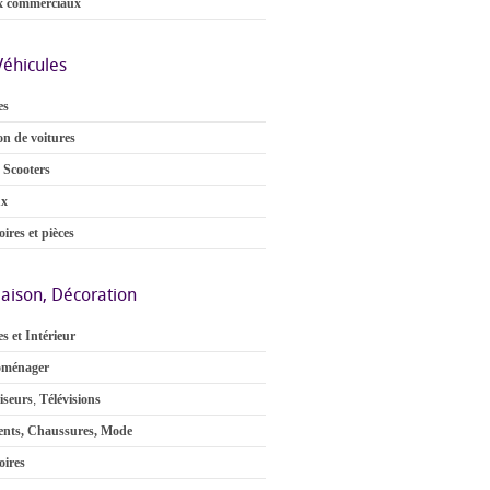
x commerciaux
Véhicules
es
on de voitures
 Scooters
ux
ires et pièces
aison, Décoration
s et Intérieur
oménager
iseurs
,
Télévisions
nts, Chaussures, Mode
oires