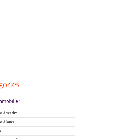
gories
mmobilier
s à vendre
s à louer
n