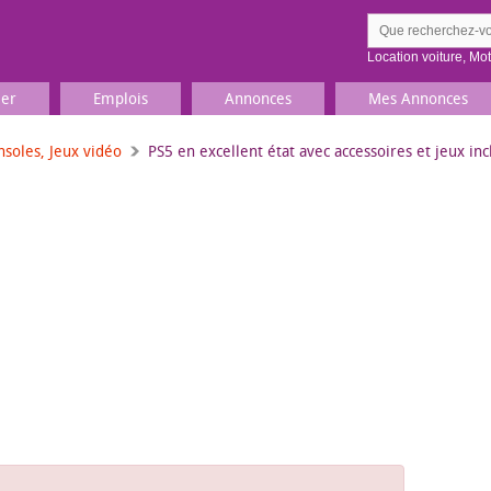
Location voiture
,
Mo
ier
Emplois
Annonces
Mes Annonces
nsoles, Jeux vidéo
PS5 en excellent état avec accessoires et jeux inc
Comment ç
Prenez une jolie photo du
Décrivez 
TV, Image & Son, Photo
Loisirs et sports
Sports
,
Livres
Jeux & jouets
Films, musique