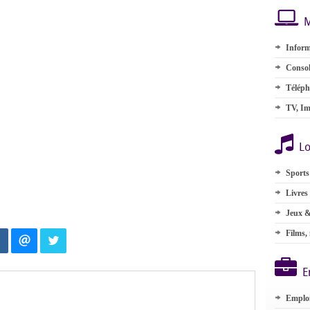
M
Inform
Consol
Téléph
TV, Im
Lo
Sports
Livres
Jeux &
Films,
E
Emplo