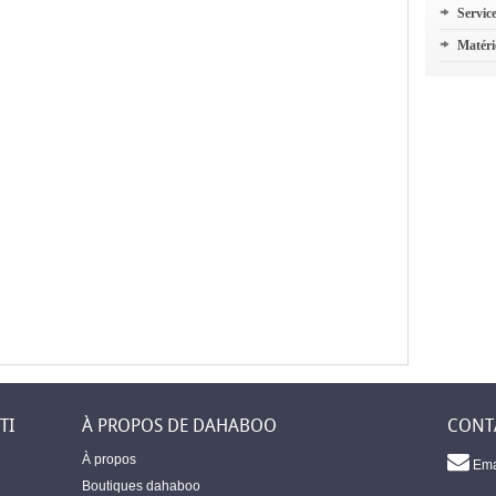
Servic
Matéri
TI
À PROPOS DE DAHABOO
CONT
À propos
Ema
Boutiques dahaboo