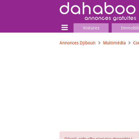
Voitures
Immobil
Annonces Djibouti
Multimédia
Co
Terrain
Locaux commerciaux
Emplois & Services
Emplois
Services
Matériel professionnel