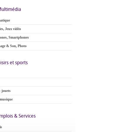
ultimédia
atique
es, Jeux vidéo
ones, Smartphones
age & Son, Photo
isirs et sports
 jouets
 musique
mplois & Services
is