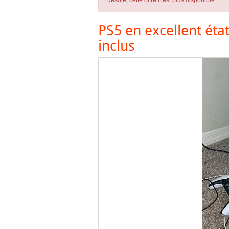
Désolé, cette offre n'est plus disponible !
PS5 en excellent éta
inclus