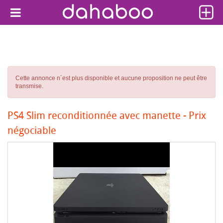
Cette annonce n´est plus disponible et aucune proposition ne peut être
transmise.
PS4 Slim reconditionnée avec manette - Prix
négociable