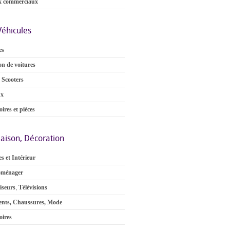
x commerciaux
Véhicules
es
on de voitures
 Scooters
ux
ires et pièces
aison, Décoration
s et Intérieur
oménager
iseurs
,
Télévisions
nts, Chaussures, Mode
oires