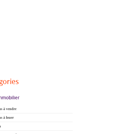
gories
mmobilier
s à vendre
s à louer
n