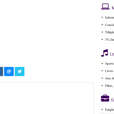
M
Inform
Consol
Téléph
TV, Im
Lo
Sports
Livres
Jeux &
Films,
E
Emplo