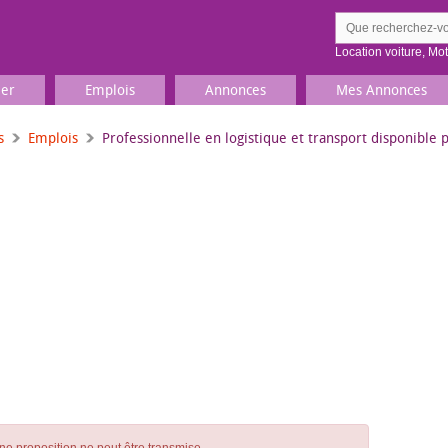
Location voiture
,
Mo
ier
Emplois
Annonces
Mes Annonces
s
Emplois
Professionnelle en logistique et transport disponible
Comment ç
Prenez une jolie photo du
Décrivez 
TV, Image & Son, Photo
Loisirs et sports
Sports
,
Livres
Jeux & jouets
Films, musique