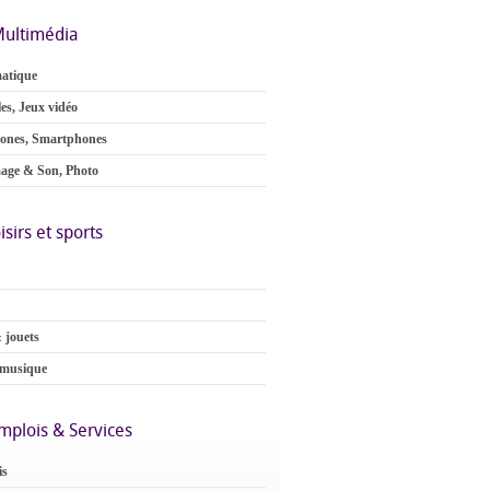
ultimédia
atique
es, Jeux vidéo
ones, Smartphones
age & Son, Photo
isirs et sports
 jouets
 musique
mplois & Services
is