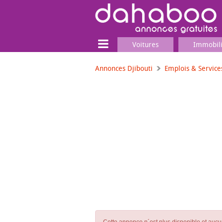
Voitures
Immobil
Annonces Djibouti
Emplois & Service
Terrain
Locaux commerciaux
Emplois & Services
Emplois
Services
Matériel professionnel