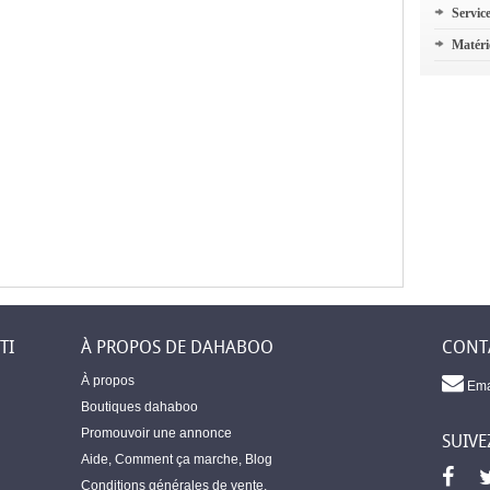
Servic
Matéri
TI
À PROPOS DE DAHABOO
CONT
À propos
Ema
Boutiques dahaboo
Promouvoir une annonce
SUIVE
Aide
,
Comment ça marche
,
Blog
Conditions générales de vente
,