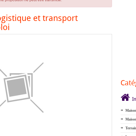
ne proposition ne peut être transmise.
gistique et transport
loi
Caté
I
Maison
Maison
Terrai