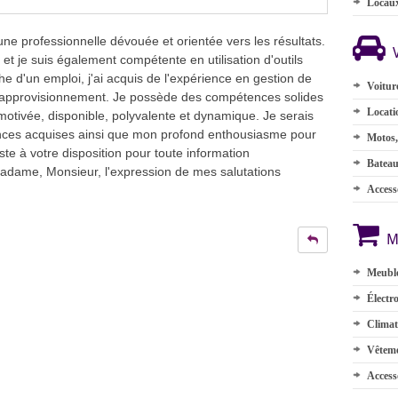
Locau
ne professionnelle dévouée et orientée vers les résultats.
 et je suis également compétente en utilisation d'outils
he d'un emploi, j'ai acquis de l'expérience en gestion de
Voitur
t approvisionnement. Je possède des compétences solides
Locati
 motivée, disponible, polyvalente et dynamique. Je serais
nces acquises ainsi que mon profond enthousiasme pour
Motos,
este à votre disposition pour toute information
Batea
Madame, Monsieur, l'expression de mes salutations
Accesso
M
Meuble
Électr
Climat
Vêteme
Access