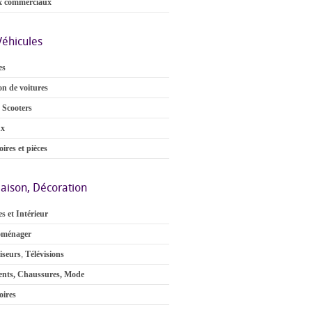
x commerciaux
Véhicules
es
on de voitures
 Scooters
ux
ires et pièces
aison, Décoration
s et Intérieur
oménager
iseurs
,
Télévisions
nts, Chaussures, Mode
oires