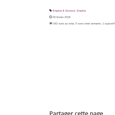
Emplois & Services
,
Emplois
28 février 2026
342 vues au total, 5 vues cette semaine, 1 aujourd'
Partager cette page