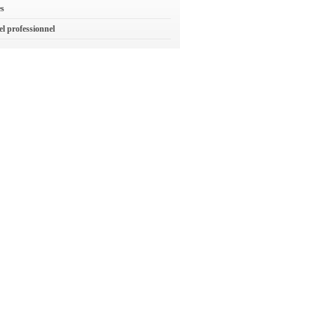
es
el professionnel