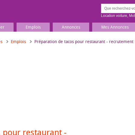
Location voiture
,
Mo
ier
Emplois
Annonces
Mes Annonces
es
Emplois
Préparation de tacos pour restaurant - recrutement 
Comment ç
Prenez une jolie photo du
Décrivez 
TV, Image & Son, Photo
Loisirs et sports
Sports
,
Livres
Jeux & jouets
Films, musique
 pour restaurant -