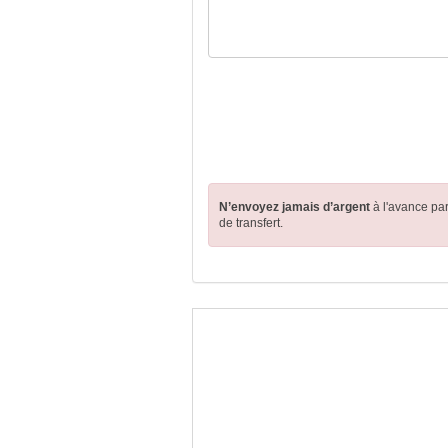
N’envoyez jamais d’argent
à l'avance pa
de transfert.