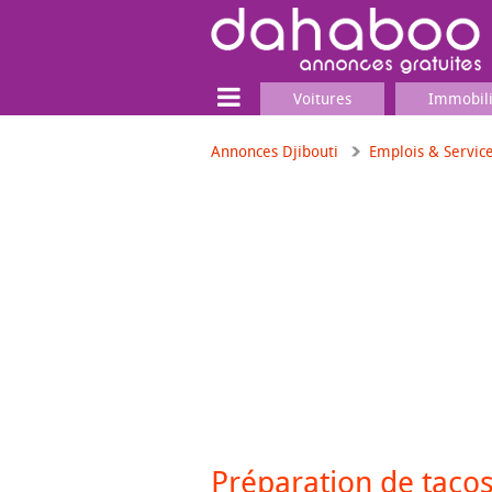
Voitures
Immobil
Annonces Djibouti
Emplois & Servic
Terrain
Locaux commerciaux
Emplois & Services
Emplois
Services
Matériel professionnel
Préparation de tacos