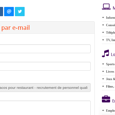
M
Inform
par e-mail
Consol
Téléph
TV, Im
Lo
Sports
Livres
Jeux &
Films,
E
Emplo