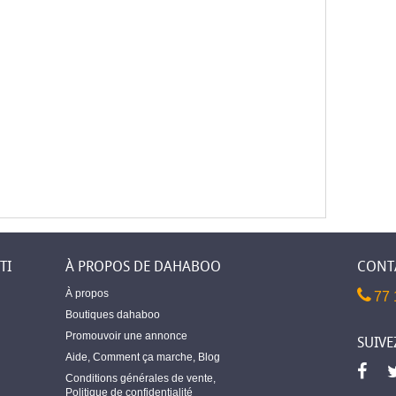
TI
À PROPOS DE DAHABOO
CONT
À propos
77 
Boutiques dahaboo
Promouvoir une annonce
SUIVE
Aide
,
Comment ça marche
,
Blog
Conditions générales de vente
,
Politique de confidentialité