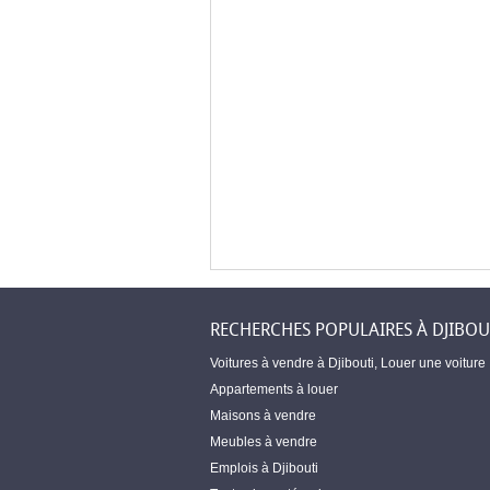
RECHERCHES POPULAIRES À DJIBOU
Voitures à vendre à Djibouti
,
Louer une voiture
Appartements à louer
Maisons à vendre
Meubles à vendre
Emplois à Djibouti