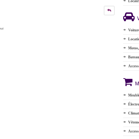
Locau
hui
Voitur
Locati
Motos,
Batea
Accesso
M
Meuble
Électr
Climat
Vêteme
Access