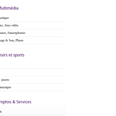
ultimédia
atique
es, Jeux vidéo
ones, Smartphones
age & Son, Photo
isirs et sports
 jouets
 musique
mplois & Services
is