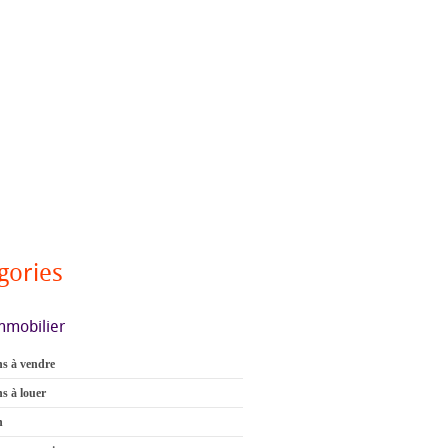
gories
mmobilier
s à vendre
s à louer
n